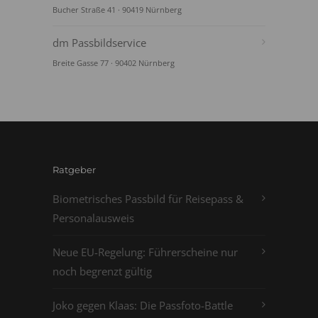
Bucher Straße 41 · 90419 Nürnberg
dm Passbildservice
Breite Gasse 77 · 90402 Nürnberg
Ratgeber
Biometrisches Passbild für Reisepass &
Personalausweis
Neue EU-Regelung: Führerscheine nur
noch begrenzt gültig
Joko gegen Klaas: Die Passfoto-Battle