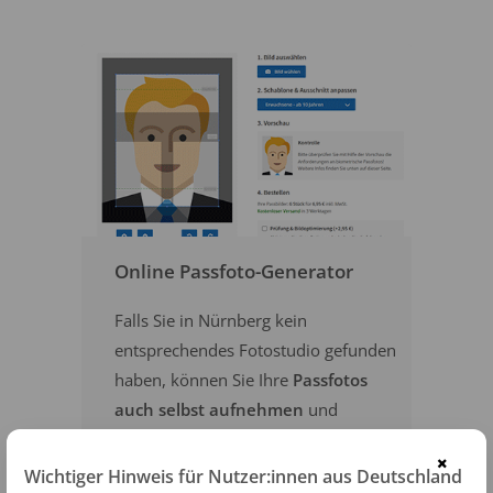
Online Passfoto-Generator
Falls Sie in Nürnberg kein
entsprechendes Fotostudio gefunden
haben, können Sie Ihre
Passfotos
auch selbst aufnehmen
und
versandkostenfrei bestellen
.
×
Wichtiger Hinweis für Nutzer:innen aus Deutschland