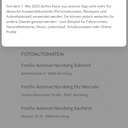
PASSFOTOS ONLINE ERSTELLEN
Seit dem 1. Mai 2025 dürfen Fotos aus unserer App nicht mehr für
deutsche Ausweisdokumente (Personalausweis, Reisepass und
Aufenthaltstitel) verwendet werden. Sie können jedoch weiterhin für
andere Zwecke genutzt werden – zum Beispiel für Führerschein,
Gesundheitskarte, Visum, Lebenslauf, Schülerausweis oder Online-
Profile
FOTOAUTOMATEN
Fotofix Automat Nürnberg Bahnhof
Bahnhofsplatz 9 · 90402 Nürnberg
Fotofix Automat Nürnberg Ekz Mercado
Äussere Bayreuther Straße · 90491 Nürnberg
Fotofix Automat Nürnberg Kaufland
Dianastr 23-25 · 90443 Nürnberg