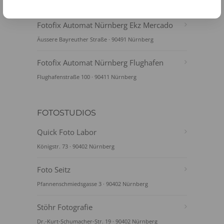
Dianastr 23-25 · 90443 Nürnberg
Fotofix Automat Nürnberg Ekz Mercado
Äussere Bayreuther Straße · 90491 Nürnberg
Fotofix Automat Nürnberg Flughafen
Flughafenstraße 100 · 90411 Nürnberg
FOTOSTUDIOS
Quick Foto Labor
Königstr. 73 · 90402 Nürnberg
Foto Seitz
Pfannenschmiedsgasse 3 · 90402 Nürnberg
Stöhr Fotografie
Dr.-Kurt-Schumacher-Str. 19 · 90402 Nürnberg