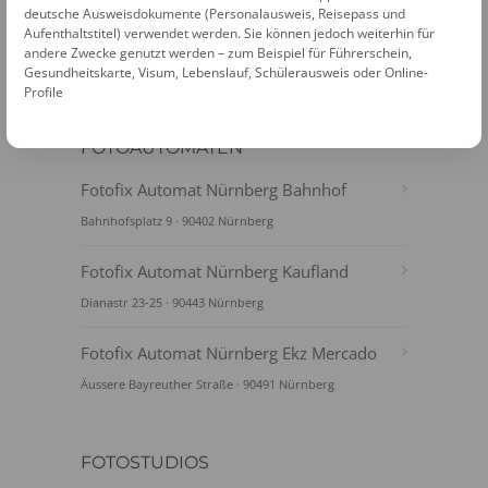
deutsche Ausweisdokumente (Personalausweis, Reisepass und
Aufenthaltstitel) verwendet werden. Sie können jedoch weiterhin für
andere Zwecke genutzt werden – zum Beispiel für Führerschein,
Gesundheitskarte, Visum, Lebenslauf, Schülerausweis oder Online-
Profile
FOTOAUTOMATEN
Fotofix Automat Nürnberg Bahnhof
Bahnhofsplatz 9 · 90402 Nürnberg
Fotofix Automat Nürnberg Kaufland
Dianastr 23-25 · 90443 Nürnberg
Fotofix Automat Nürnberg Ekz Mercado
Äussere Bayreuther Straße · 90491 Nürnberg
FOTOSTUDIOS