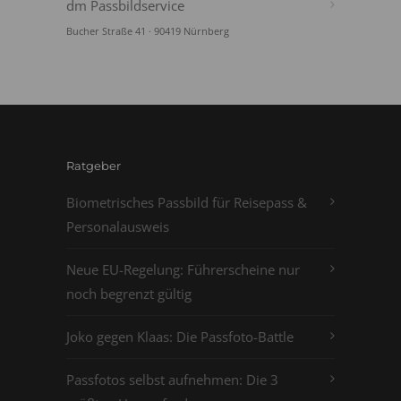
dm Passbildservice
Bucher Straße 41 · 90419 Nürnberg
Ratgeber
Biometrisches Passbild für Reisepass &
Personalausweis
Neue EU-Regelung: Führerscheine nur
noch begrenzt gültig
Joko gegen Klaas: Die Passfoto-Battle
Passfotos selbst aufnehmen: Die 3