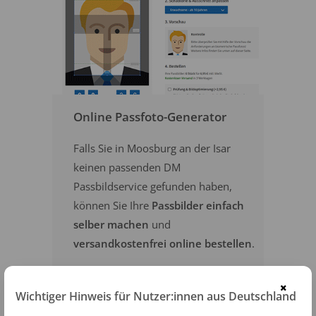
Online Passfoto-Generator
Falls Sie in Moosburg an der Isar
keinen passenden DM
Passbildservice gefunden haben,
können Sie Ihre
Passbilder einfach
selber machen
und
versandkostenfrei online bestellen
.
×
PASSFOTOS ONLINE ERSTELLEN
Wichtiger Hinweis für Nutzer:innen aus Deutschland