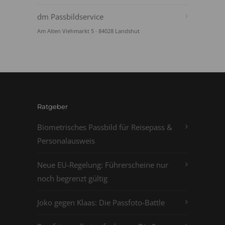
dm Passbildservice
Am Alten Viehmarkt 5 · 84028 Landshut
Ratgeber
Biometrisches Passbild für Reisepass &
Personalausweis
Neue EU-Regelung: Führerscheine nur
noch begrenzt gültig
Joko gegen Klaas: Die Passfoto-Battle