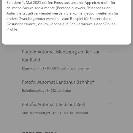
Seit dem 1. Mai 2025 dürfen Fotos aus unserer App nicht mehr für
deutsche Ausweisdokumente (Personalausweis, Reisepass und
Aufenthaltstitel) verwendet werden. Sie können jedoch weiterhin für
andere Zwecke genutzt werden – zum Beispiel für Führerschein,
Gesundheitskarte, Visum, Lebenslauf, Schülerausweis oder Online-
Profile
FOTOAUTOMATEN
Fotofix Automat Moosburg an der Isar
Kaufland
Degernpoint 1 · 85368 Moosburg an der Isar
Fotofix Automat Landshut Bahnhof
Bahnhofsplatz · 84032 Landshut
Fotofix Automat Landshut Real
Alte Regensburger Str. 21 · 84030 Landshut