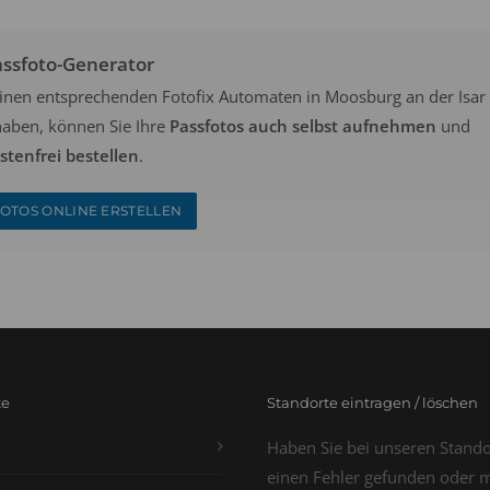
assfoto-Generator
keinen entsprechenden Fotofix Automaten in Moosburg an der Isar
aben, können Sie Ihre
Passfotos auch selbst aufnehmen
und
tenfrei bestellen
.
OTOS ONLINE ERSTELLEN
te
Standorte eintragen / löschen
Haben Sie bei unseren Stand
einen Fehler gefunden oder 