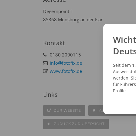
Degernpoint 1
85368 Moosburg an der Isar
Wicht
Kontakt
Deut
0180 2000115
info@fotofix.de
Seit dem 1
www.fotofix.de
Ausweisdok
werden. Si
für Führer
Profile
Links
ZUR WEBSITE
AUF DER KARTE A
ZURÜCK ZUR ÜBERSICHT