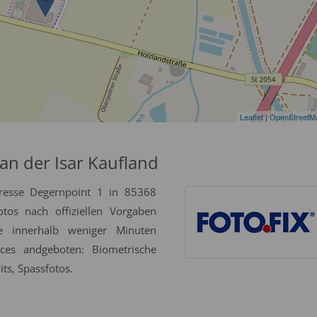
Leaflet
|
OpenStreetM
an der Isar Kaufland
dresse Degernpoint 1 in 85368
tos nach offiziellen Vorgaben
se innerhalb weniger Minuten
ices andgeboten: Biometrische
ts, Spassfotos.