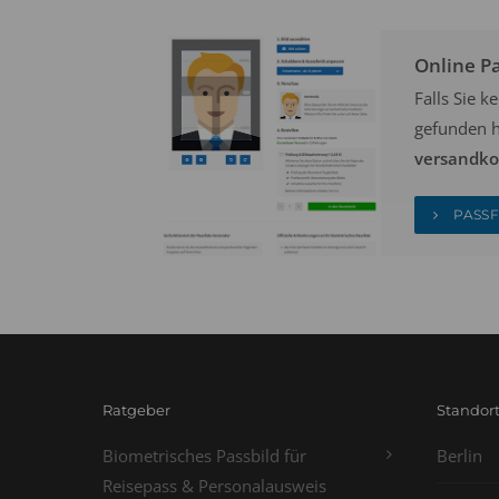
Online P
Falls Sie 
gefunden h
versandkos
PASSF
Ratgeber
Standor
Biometrisches Passbild für
Berlin
Reisepass & Personalausweis