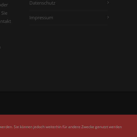
Datenschutz
oder
 Sie
Impressum
ontakt
n
 werden. Sie können jedoch weiterhin für andere Zwecke genutzt werden