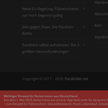
Hambur
Neue EU-Regelung: Führerscheine
Münche
nur noch begrenzt gültig
Köln
Joko gegen Klaas: Die Passfoto-
Battle
Standor
Passfotos selbst aufnehmen: Die 3
größten Herausforderungen
Copyright © 2011 - 2026
Passbilder.net
Wichtiger Hinweis für Nutzer:innen aus Deutschland
Seit dem 1. Mai 2025 dürfen Fotos aus unserer App nicht mehr für deutsche 
– zum Beispiel für Führerschein, Gesundheitskarte, Visum, Lebenslauf, Schüle