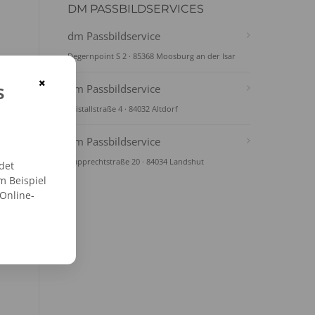
DM PASSBILDSERVICES
dm Passbildservice
Degernpoint S 2 · 85368 Moosburg an der Isar
×
s
dm Passbildservice
Kristallstraße 4 · 84032 Altdorf
dm Passbildservice
Rupprechtstraße 20 · 84034 Landshut
det
m Beispiel
 Online-