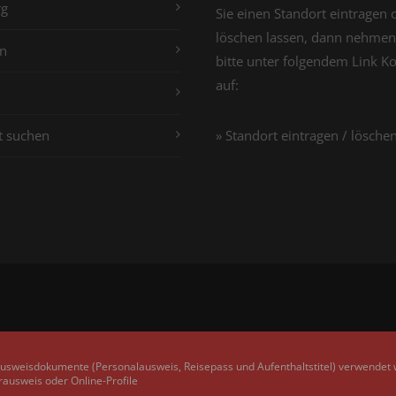
g
Sie einen Standort eintragen 
löschen lassen, dann nehmen
n
bitte unter folgendem Link K
auf:
t suchen
» Standort eintragen / lösche
Ausweisdokumente (Personalausweis, Reisepass und Aufenthaltstitel) verwendet
rausweis oder Online-Profile