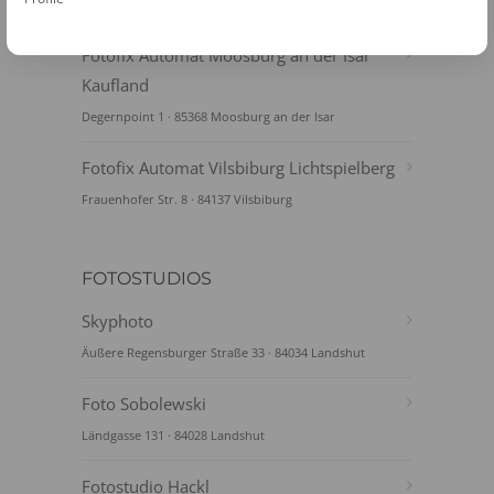
Alte Regensburger Str. 21 · 84030 Landshut
Fotofix Automat Moosburg an der Isar
Kaufland
Degernpoint 1 · 85368 Moosburg an der Isar
Fotofix Automat Vilsbiburg Lichtspielberg
Frauenhofer Str. 8 · 84137 Vilsbiburg
FOTOSTUDIOS
Skyphoto
Äußere Regensburger Straße 33 · 84034 Landshut
Foto Sobolewski
Ländgasse 131 · 84028 Landshut
Fotostudio Hackl