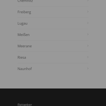
Chemnitz
Freiberg
Lugau
Meißen
Meerane
Riesa
Naunhof
Ratgeber