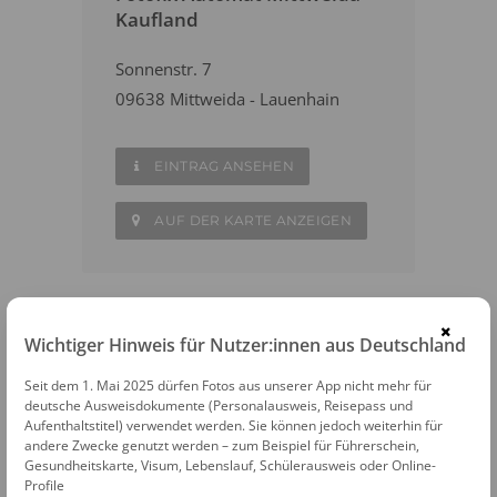
Kaufland
Sonnenstr. 7
09638 Mittweida - Lauenhain
EINTRAG ANSEHEN
AUF DER KARTE ANZEIGEN
×
Wichtiger Hinweis für Nutzer:innen aus Deutschland
WEITERE FOTOAUTOMATEN IN DER
NÄHE
Seit dem 1. Mai 2025 dürfen Fotos aus unserer App nicht mehr für
deutsche Ausweisdokumente (Personalausweis, Reisepass und
Waldheim
Aufenthaltstitel) verwendet werden. Sie können jedoch weiterhin für
andere Zwecke genutzt werden – zum Beispiel für Führerschein,
Gesundheitskarte, Visum, Lebenslauf, Schülerausweis oder Online-
Burgstädt
Profile