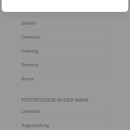
Flöha
Döbeln
Chemnitz
Freiberg
Grimma
Borna
FOTOSTUDIOS IN DER NÄHE
Chemnitz
Augustusburg