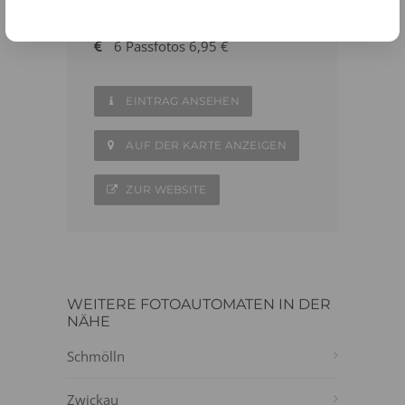
03764 - 185180
6 Passfotos 6,95 €
EINTRAG ANSEHEN
AUF DER KARTE ANZEIGEN
ZUR WEBSITE
WEITERE FOTOAUTOMATEN IN DER
NÄHE
Schmölln
Zwickau