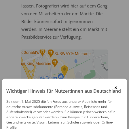
lassen. Fotografiert wird hier auf dem Gang
von den Mitarbeitern der dm Märkte. Die
Bilder können sofort mitgenommen
werden. In Meerane steht ein dm Markt mit
Passbildservice zur Verfügung.
×
Wichtiger Hinweis für Nutzer:innen aus Deutschland
dm Passbildservice
Seit dem 1. Mai 2025 dürfen Fotos aus unserer App nicht mehr für
deutsche Ausweisdokumente (Personalausweis, Reisepass und
Aufenthaltstitel) verwendet werden. Sie können jedoch weiterhin für
Guteborner Allee 3
andere Zwecke genutzt werden – zum Beispiel für Führerschein,
08393 Meerane
Gesundheitskarte, Visum, Lebenslauf, Schülerausweis oder Online-
Profile