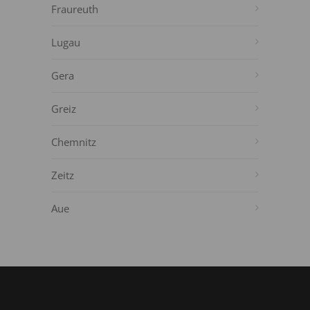
Fraureuth
Lugau
Gera
Greiz
Chemnitz
Zeitz
Aue