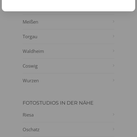
Döbeln
Meißen
Torgau
Waldheim
Coswig
Wurzen
FOTOSTUDIOS IN DER NÄHE
Riesa
Oschatz