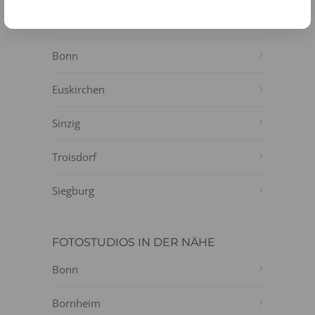
Bad Neuenahr
Bonn
Euskirchen
Sinzig
Troisdorf
Siegburg
FOTOSTUDIOS IN DER NÄHE
Bonn
Bornheim