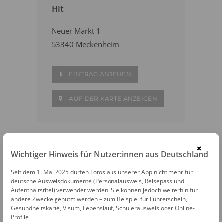
Hit
Neuer Markt 1
53340 Meckenheim
EINTRAG ANSEHEN
AUF DER KARTE ANZEIGEN
×
Wichtiger Hinweis für Nutzer:innen aus Deutschland
WEITERE FOTOAUTOMATEN IN DER
NÄHE
Seit dem 1. Mai 2025 dürfen Fotos aus unserer App nicht mehr für
deutsche Ausweisdokumente (Personalausweis, Reisepass und
Rheinbach
Aufenthaltstitel) verwendet werden. Sie können jedoch weiterhin für
andere Zwecke genutzt werden – zum Beispiel für Führerschein,
Gesundheitskarte, Visum, Lebenslauf, Schülerausweis oder Online-
Alfter
Profile