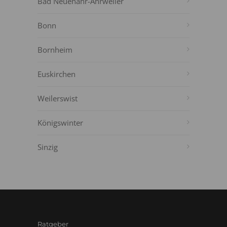
Bad Neuenahr-Ahrweiler
Bonn
Bornheim
Euskirchen
Weilerswist
Königswinter
Sinzig
Ratgeber