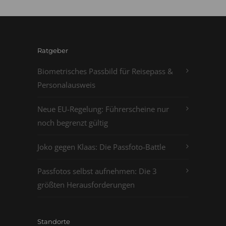
Ratgeber
Biometrisches Passbild für Reisepass &
Personalausweis
Neue EU-Regelung: Führerscheine nur
noch begrenzt gültig
Joko gegen Klaas: Die Passfoto-Battle
Passfotos selbst aufnehmen: Die 3
größten Herausforderungen
Standorte