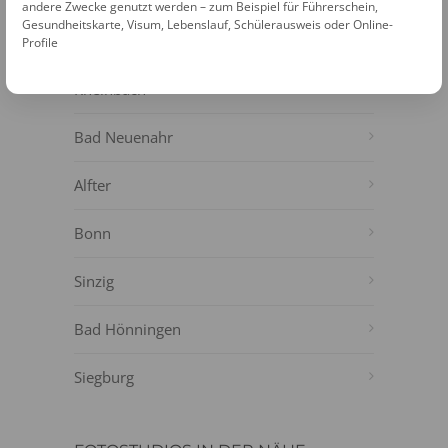
NÄHE
andere Zwecke genutzt werden – zum Beispiel für Führerschein,
Gesundheitskarte, Visum, Lebenslauf, Schülerausweis oder Online-
Meckenheim
Profile
Rheinbach
Bad Neuenahr
Alfter
Bonn
Sinzig
Bad Hönningen
Siegburg