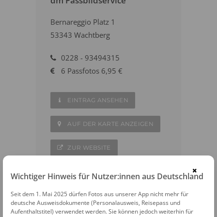
dm Passbildservice
Bernareggio Platz 1
53343 Wachtberg
0228 - 93494315
6 Passfotos 6,95 €
EINTRAG ANSEHEN
AUF DER KARTE ANZEIGEN
ZUR WEBSITE
×
Wichtiger Hinweis für Nutzer:innen aus Deutschland
Seit dem 1. Mai 2025 dürfen Fotos aus unserer App nicht mehr für
deutsche Ausweisdokumente (Personalausweis, Reisepass und
WEITERE FOTOAUTOMATEN IN DER
Aufenthaltstitel) verwendet werden. Sie können jedoch weiterhin für