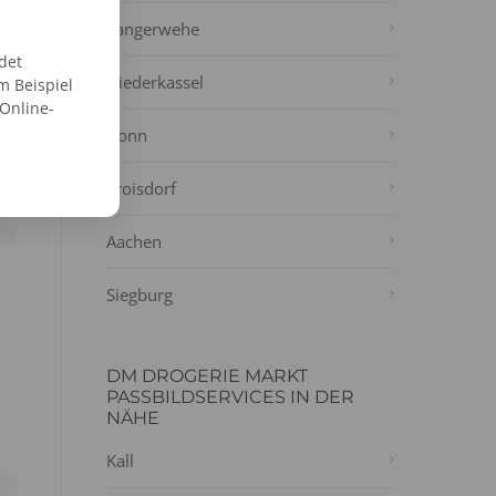
Langerwehe
det
Niederkassel
m Beispiel
 Online-
Bonn
Troisdorf
Aachen
Siegburg
DM DROGERIE MARKT
PASSBILDSERVICES IN DER
NÄHE
Kall