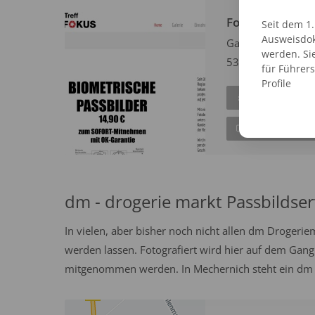
Foto-Treff HO
Seit dem 1
Ausweisdok
Gartenstraße 26
werden. Si
53894 Mechernic
für Führer
Profile
EINTRAG AN
ZUR WEBSITE
dm - drogerie markt Passbildser
In vielen, aber bisher noch nicht allen dm Drogeri
werden lassen. Fotografiert wird hier auf dem Gang
mitgenommen werden. In Mechernich steht ein dm M