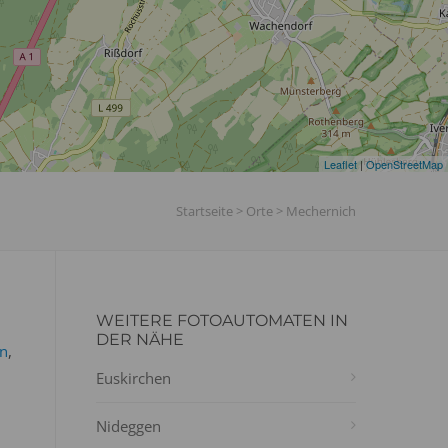
Leaflet
|
OpenStreetMap
Startseite
>
Orte
>
Mechernich
WEITERE FOTOAUTOMATEN IN
n
DER NÄHE
en
,
Euskirchen
Nideggen