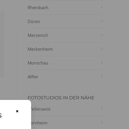
Rheinbach
Düren
n
Merzenich
Meckenheim
Monschau
Alfter
FOTOSTUDIOS IN DER NÄHE
ie
Weilerswist
×
s
Bornheim