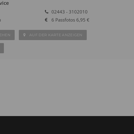
vice
02443 - 3102010
h
6 Passfotos 6,95 €
SEHEN
AUF DER KARTE ANZEIGEN