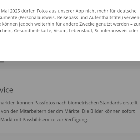
KUSFOKUS
. Mai 2025 dürfen Fotos aus unserer App nicht mehr für deutsche
umente (Personalausweis, Reisepass und Aufenthaltstitel) verwen
02443 8886
e können jedoch weiterhin für andere Zwecke genutzt werden – zu
h
schein, Gesundheitskarte, Visum, Lebenslauf, Schülerausweis oder
SEHEN
AUF DER KARTE ANZEIGEN
vice
emärkten können Passfotos nach biometrischen Standards erstellt
 von den Mitarbeitern der dm Märkte. Die Bilder können sofort
arkt mit Passbildservice zur Verfügung.