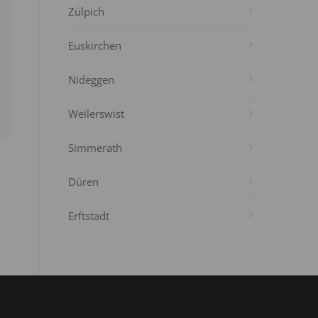
Zülpich
Euskirchen
Nideggen
Weilerswist
Simmerath
Düren
Erftstadt