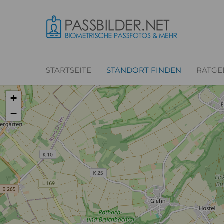
STARTSEITE
STANDORT FINDEN
RATGE
+
−