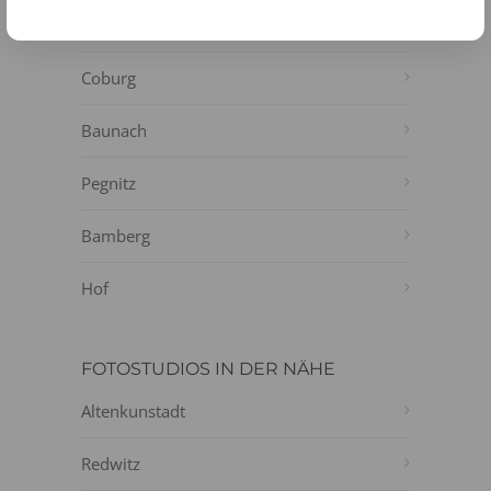
Lichtenfels
Coburg
Baunach
Pegnitz
Bamberg
Hof
FOTOSTUDIOS IN DER NÄHE
Altenkunstadt
Redwitz