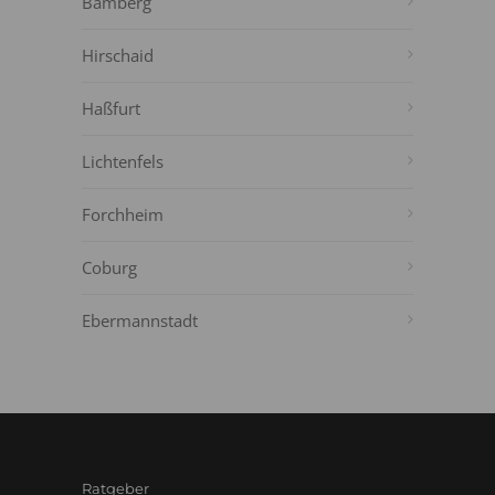
Bamberg
Hirschaid
Haßfurt
Lichtenfels
Forchheim
Coburg
Ebermannstadt
Ratgeber