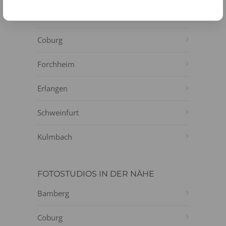
Höchstadt an der Aisch
Coburg
Forchheim
Erlangen
Schweinfurt
Kulmbach
FOTOSTUDIOS IN DER NÄHE
Bamberg
Coburg