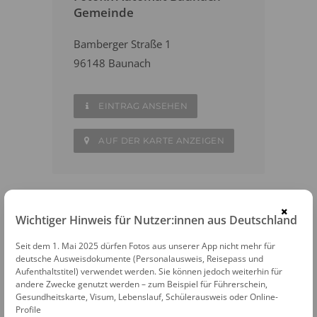
Gemeinde
Bamberger Straße 1
96148 Baunach
EINTRAG ANSEHEN
AUF DER KARTE ANZEIGEN
×
Wichtiger Hinweis für Nutzer:innen aus Deutschland
WEITERE FOTOAUTOMATEN IN DER
NÄHE
Seit dem 1. Mai 2025 dürfen Fotos aus unserer App nicht mehr für
deutsche Ausweisdokumente (Personalausweis, Reisepass und
Bamberg
Aufenthaltstitel) verwendet werden. Sie können jedoch weiterhin für
andere Zwecke genutzt werden – zum Beispiel für Führerschein,
Gesundheitskarte, Visum, Lebenslauf, Schülerausweis oder Online-
Lichtenfels
Profile