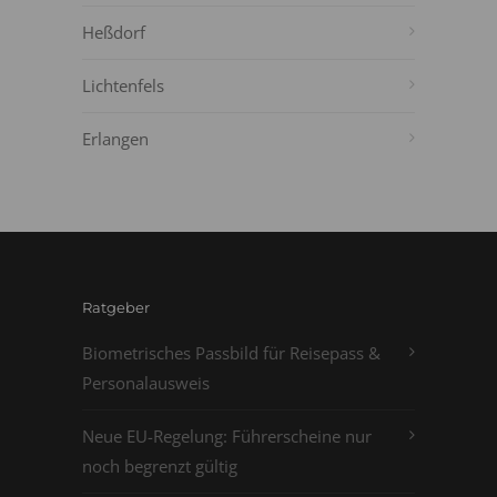
Heßdorf
Lichtenfels
Erlangen
Ratgeber
Biometrisches Passbild für Reisepass &
Personalausweis
Neue EU-Regelung: Führerscheine nur
noch begrenzt gültig