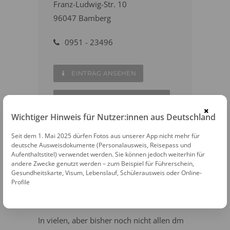
Franz-Ludwig-Str. 10
96047 Bamberg
0951 - 23496
EINTRAG ANSEHEN
AUF DER KARTE ANZEIGEN
×
Wichtiger Hinweis für Nutzer:innen aus Deutschland
ZUR WEBSITE
Seit dem 1. Mai 2025 dürfen Fotos aus unserer App nicht mehr für
deutsche Ausweisdokumente (Personalausweis, Reisepass und
Aufenthaltstitel) verwendet werden. Sie können jedoch weiterhin für
andere Zwecke genutzt werden – zum Beispiel für Führerschein,
Gesundheitskarte, Visum, Lebenslauf, Schülerausweis oder Online-
dm - drogerie markt
Profile
Passbildservice
In vielen, aber bisher noch nicht allen dm