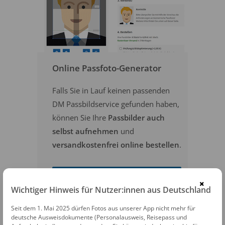
Online Passfoto-Generator
Falls Sie in Lauf keinen passenden
DM Passbildservice gefunden haben,
können Sie Ihre
Passbilder auch
selbst aufnehmen
und
versandkostenfrei online bestellen
.
PASSFOTOS ONLINE ERSTELLEN
×
Wichtiger Hinweis für Nutzer:innen aus Deutschland
Seit dem 1. Mai 2025 dürfen Fotos aus unserer App nicht mehr für
deutsche Ausweisdokumente (Personalausweis, Reisepass und