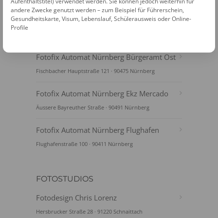
Aufenthaltstitel) verwendet werden. Sie können jedoch weiterhin für
andere Zwecke genutzt werden – zum Beispiel für Führerschein,
Gesundheitskarte, Visum, Lebenslauf, Schülerausweis oder Online-
Profile
FOTOAUTOMATEN
Fotofix Automat Nürnberg Bürgeramt Ost
Fischbacher Hauptstraße 121 · 90475 Nürnberg
Fotofix Automat Nürnberg Ekz Mercado
Äussere Bayreuther Straße · 90491 Nürnberg
Fotofix Automat Nürnberg Flughafen
Flughafenstraße 100 · 90411 Nürnberg
FOTOSTUDIOS
Fotodesign Chris Lorenz
Hersbrucker Straße 28 · 91220 Schnaittach