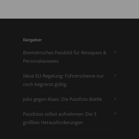
Ratgeber
Biometrisches Passbild für Reisepass &
Personalausweis
Neue EU-Regelung: Führerscheine nur
noch begrenzt gültig
Joko gegen Klaas: Die Passfoto-Battle
Passfotos selbst aufnehmen: Die 3
größten Herausforderungen