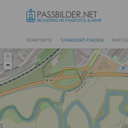
STARTSEITE
STANDORT FINDEN
RATGE
+
−