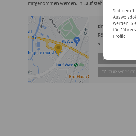
mitgenommen werden. In Lauf steht ein dm Markt mi
Seit dem 1
Ausweisdok
werden. Si
dm Passbildser
für Führer
Röthenbacher Str
Profile
91207 Lauf
EINTRAG AN
ZUR WEBSITE