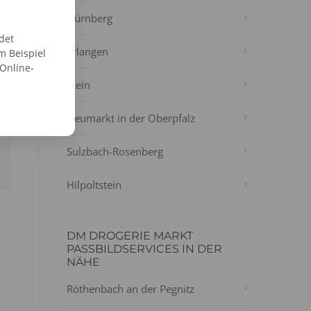
Nürnberg
det
Erlangen
m Beispiel
 Online-
Stein
Neumarkt in der Oberpfalz
Sulzbach-Rosenberg
Hilpoltstein
DM DROGERIE MARKT
PASSBILDSERVICES IN DER
NÄHE
Röthenbach an der Pegnitz