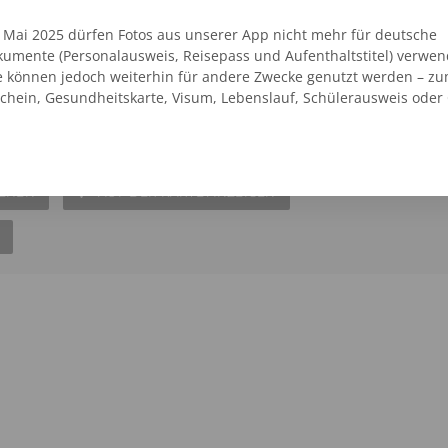
t Passbildservice zur Verfügung.
. Mai 2025 dürfen Fotos aus unserer App nicht mehr für deutsche
umente (Personalausweis, Reisepass und Aufenthaltstitel) verwen
e können jedoch weiterhin für andere Zwecke genutzt werden – zu
vice
schein, Gesundheitskarte, Visum, Lebenslauf, Schülerausweis oder
aße 26
09123 - 9622702
6 Passfotos 6,95 €
SEHEN
AUF DER KARTE ANZEIGEN