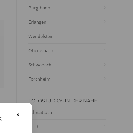
Burgthann
Erlangen
Wendelstein
Oberasbach
Schwabach
Forchheim
FOTOSTUDIOS IN DER NÄHE
Schnaittach
×
s
Fürth