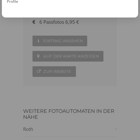
Profile
09174 - 9719447
6 Passfotos 6,95 €
EINTRAG ANSEHEN
AUF DER KARTE ANZEIGEN
ZUR WEBSITE
WEITERE FOTOAUTOMATEN IN DER
NÄHE
Roth