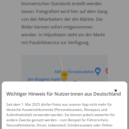
biometrischen Standards erstellt werden
lassen. Fotografiert wird hier auf dem Gang
von den Mitarbeitern der dm Märkte. Die
Bilder können sofort mitgenommen
werden. In Hilpoltstein steht ein dm Markt
mit Passbildservice zur Verfügung.
×
Wichtiger Hinweis für Nutzer:innen aus Deutschland
Seit dem 1. Mai 2025 dürfen Fotos aus unserer App nicht mehr für
dm Passbildservice
deutsche Ausweisdokumente (Personalausweis, Reisepass und
Aufenthaltstitel) verwendet werden. Sie können jedoch weiterhin für
Allersberger Straße 21
andere Zwecke genutzt werden – zum Beispiel für Führerschein,
Gesundheitskarte, Visum, Lebenslauf, Schülerausweis oder Online-
91161 Hilpoltstein