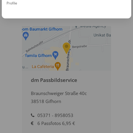
Profile
werden. In Gifhorn stehen zwei dm Märkte
mit Passbildservice zur Verfügung.
dm Passbildservice
Braunschweiger Straße 40c
38518 Gifhorn
05371 - 8958053
6 Passfotos 6,95 €