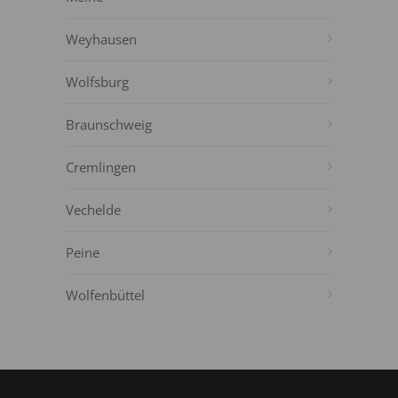
Weyhausen
Wolfsburg
Braunschweig
Cremlingen
Vechelde
Peine
Wolfenbüttel