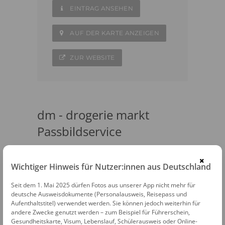
EINTRAG ANSEHEN
AUF DER KARTE ANZEIGEN
ZUR WEBSITE
dm - drogerie markt
Passbildservice
In vielen, aber bisher noch nicht allen dm
×
Drogeriemärkten können Passfotos nach
Wichtiger Hinweis für Nutzer:innen aus Deutschland
biometrischen Standards erstellt werden
Seit dem 1. Mai 2025 dürfen Fotos aus unserer App nicht mehr für
lassen. Fotografiert wird hier auf dem Gang
deutsche Ausweisdokumente (Personalausweis, Reisepass und
Aufenthaltstitel) verwendet werden. Sie können jedoch weiterhin für
von den Mitarbeitern der dm Märkte. Die
andere Zwecke genutzt werden – zum Beispiel für Führerschein,
Bilder können sofort mitgenommen
Gesundheitskarte, Visum, Lebenslauf, Schülerausweis oder Online-