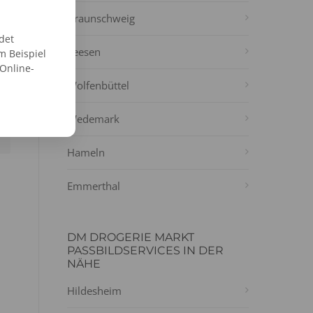
Braunschweig
det
Seesen
m Beispiel
 Online-
Wolfenbüttel
Wedemark
Hameln
Emmerthal
DM DROGERIE MARKT
PASSBILDSERVICES IN DER
NÄHE
Hildesheim