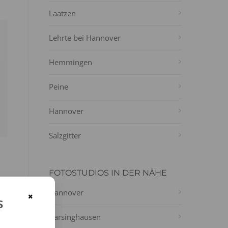
Laatzen
Lehrte bei Hannover
Hemmingen
Peine
Hannover
Salzgitter
FOTOSTUDIOS IN DER NÄHE
ie
Hannover
×
s
Barsinghausen