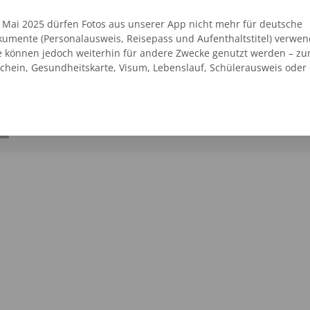
Goldbeck
. Mai 2025 dürfen Fotos aus unserer App nicht mehr für deutsche
umente (Personalausweis, Reisepass und Aufenthaltstitel) verwen
05127 214971
e können jedoch weiterhin für andere Zwecke genutzt werden – zu
schein, Gesundheitskarte, Visum, Lebenslauf, Schülerausweis oder
SEHEN
AUF DER KARTE ANZEIGEN