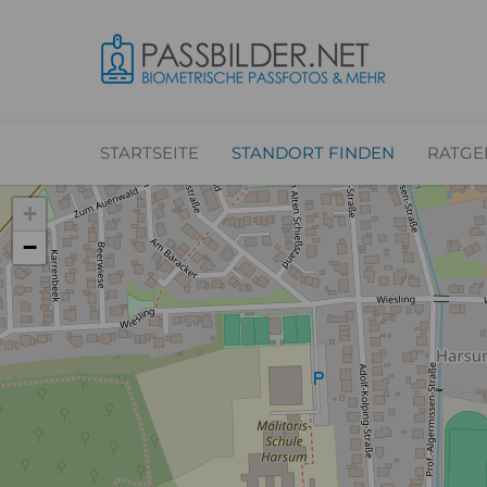
STARTSEITE
STANDORT FINDEN
RATGE
+
−