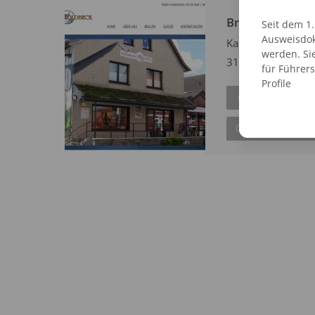
Brillenstudio 
Seit dem 1
Ausweisdok
Kaiserstraße 1
werden. Si
31177 Harsum
für Führer
Profile
EINTRAG AN
ZUR WEBSITE