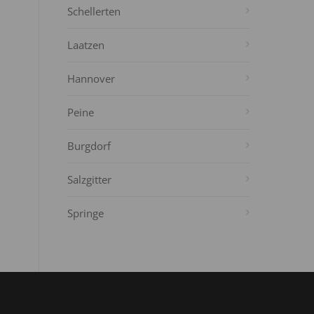
Schellerten
Laatzen
Hannover
Peine
Burgdorf
Salzgitter
Springe