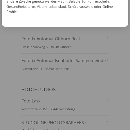
andere Zwecke genutzt werden – zum Beispiel für Führerschein,
Gesundheitskarte, Visum, Lebenslauf, Schülerausweis oder Online-
Fotofix Automat Gifhorn Ceka
Profile
Centralkaufhaus
Herzog-Franz-Str. 2 · 38518 Gifhorn
Fotofix Automat Gifhorn Real
Eysselheideweg 5 · 38518 Gifhorn
Fotofix Automat Isenbüttel Samtgemeinde
Gutsstraße 11 · 38550 Isenbüttel
FOTOSTUDIOS
Foto Lask
Westerstraße 15c · 38442 Wolfsburg
STUDIOLINE PHOTOGRAPHERS ·