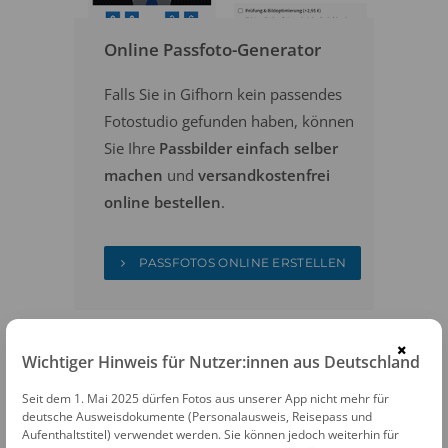
Online Passfoto-Generator
Falls Sie in Gifhorn kein passendes
Fotostudio gefunden haben, können
Sie Ihre
Passbilder einfach selber
machen
und
versandkostenfrei
online bestellen
.
PASSFOTOS ONLINE ERSTELLEN
×
Wichtiger Hinweis für Nutzer:innen aus Deutschland
Seit dem 1. Mai 2025 dürfen Fotos aus unserer App nicht mehr für
deutsche Ausweisdokumente (Personalausweis, Reisepass und
Aufenthaltstitel) verwendet werden. Sie können jedoch weiterhin für
FOTOAUTOMATEN