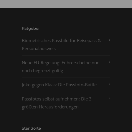
Ratgeber
Biometrisches Passbild für Reisepass &
Personalausweis
Neue EU-Regelung: Führerscheine nur
noch begrenzt gültig
Joko gegen Klaas: Die Passfoto-Battle
Passfotos selbst aufnehmen: Die 3
größten Herausforderungen
Standorte