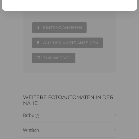
06591 - 984845
6 Passfotos 6,95 €
EINTRAG ANSEHEN
AUF DER KARTE ANZEIGEN
ZUR WEBSITE
WEITERE FOTOAUTOMATEN IN DER
NÄHE
Bitburg
Wittlich