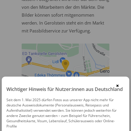
von den Mitarbeitern der dm Märkte. Die
Bilder können sofort mitgenommen
werden. In Gerolstein steht ein dm Markt
mit Passbildservice zur Verfügung.
×
Wichtiger Hinweis für Nutzer:innen aus Deutschland
dm Passbildservice
Seit dem 1. Mai 2025 dürfen Fotos aus unserer App nicht mehr für
deutsche Ausweisdokumente (Personalausweis, Reisepass und
Sarresdorfer Straße 55a
Aufenthaltstitel) verwendet werden. Sie können jedoch weiterhin für
andere Zwecke genutzt werden – zum Beispiel für Führerschein,
54568 Gerolstein
Gesundheitskarte, Visum, Lebenslauf, Schülerausweis oder Online-
Profile