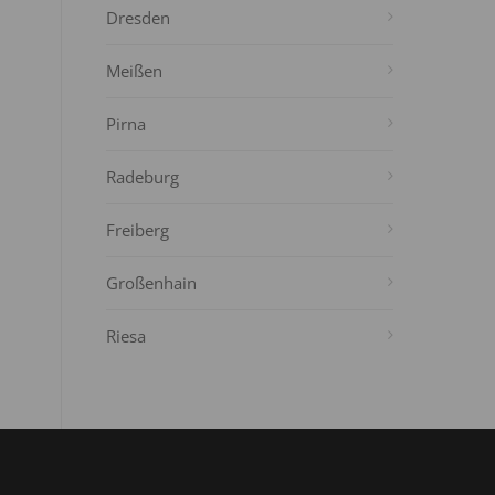
Dresden
Meißen
Pirna
Radeburg
Freiberg
Großenhain
Riesa