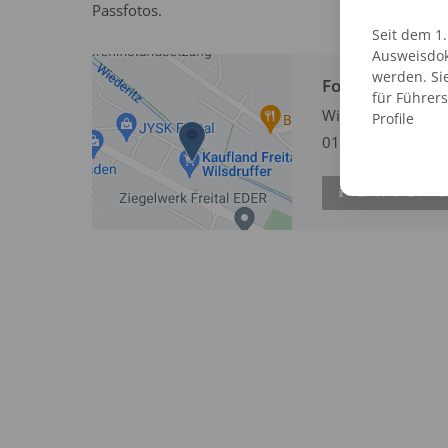
Passfotos.
Seit dem 1
Ausweisdok
werden. Si
Fotofix Automat
für Führer
Wilsdruffer Straße
Profile
01705 Freital
EINTRAG AN