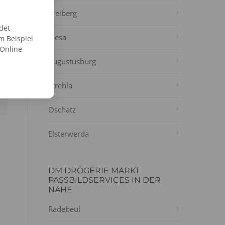
Freiberg
det
Riesa
m Beispiel
 Online-
Augustusburg
Strehla
Oschatz
Elsterwerda
DM DROGERIE MARKT
PASSBILDSERVICES IN DER
NÄHE
Radebeul