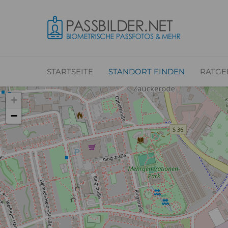
STARTSEITE
STANDORT FINDEN
RATGE
+
−