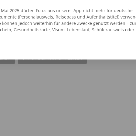
. Mai 2025 dürfen Fotos aus unserer App nicht mehr für deutsche
umente (Personalausweis, Reisepass und Aufenthaltstitel) verwen
e können jedoch weiterhin für andere Zwecke genutzt werden – zu
 Freital Kaufland
schein, Gesundheitskarte, Visum, Lebenslauf, Schülerausweis oder
 39
SEHEN
AUF DER KARTE ANZEIGEN