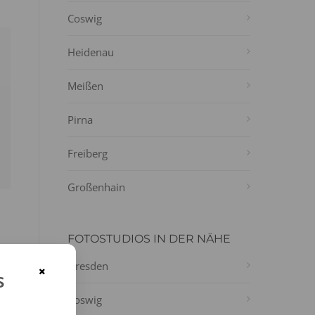
Coswig
Heidenau
Meißen
Pirna
Freiberg
Großenhain
FOTOSTUDIOS IN DER NÄHE
Dresden
×
s
Coswig
en