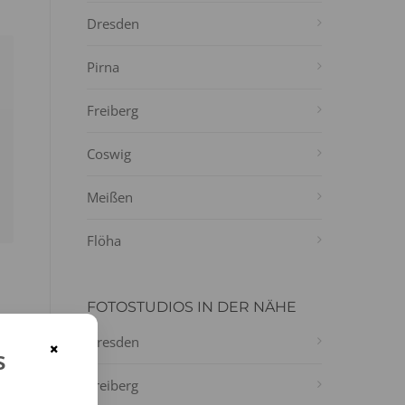
Dresden
Pirna
Freiberg
Coswig
Meißen
Flöha
FOTOSTUDIOS IN DER NÄHE
Dresden
×
s
Freiberg