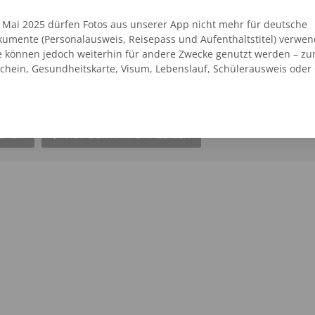
. Mai 2025 dürfen Fotos aus unserer App nicht mehr für deutsche
umente (Personalausweis, Reisepass und Aufenthaltstitel) verwen
e können jedoch weiterhin für andere Zwecke genutzt werden – zu
t Dippoldiswalde Kaufland
schein, Gesundheitskarte, Visum, Lebenslauf, Schülerausweis oder
alde - Reinholdshain
SEHEN
AUF DER KARTE ANZEIGEN