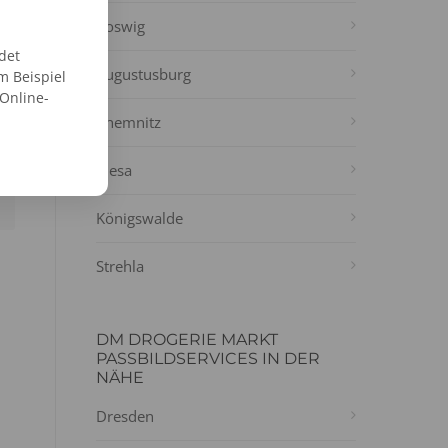
Coswig
det
Augustusburg
m Beispiel
 Online-
Chemnitz
Riesa
Königswalde
Strehla
DM DROGERIE MARKT
PASSBILDSERVICES IN DER
NÄHE
Dresden