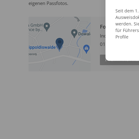
eigenen Passfotos.
Seit dem 1
Ausweisdok
werden. Si
Fotofix Automa
für Führer
Industriering 2
Profile
01744 Dippoldisw
EINTRAG AN