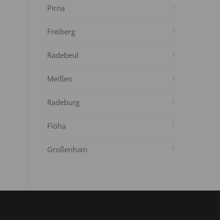
Pirna
Freiberg
Radebeul
Meißen
Radeburg
Flöha
Großenhain