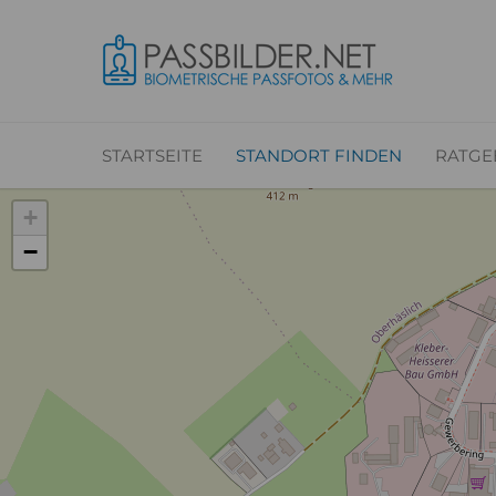
STARTSEITE
STANDORT FINDEN
RATGE
+
−