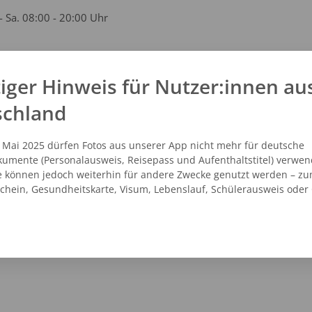
- Sa. 08:00 - 20:00 Uhr
iger Hinweis für Nutzer:innen au
kt
schland
1 - 1054729
vicecenter@dm.de
. Mai 2025 dürfen Fotos aus unserer App nicht mehr für deutsche
.dm.de
umente (Personalausweis, Reisepass und Aufenthaltstitel) verwen
e können jedoch weiterhin für andere Zwecke genutzt werden – zu
schein, Gesundheitskarte, Visum, Lebenslauf, Schülerausweis oder
NZEIGEN
ROUTENPLANER