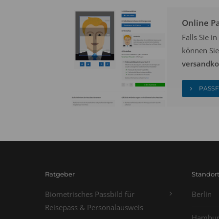
Online P
Falls Sie 
können Sie
versandkos
PASSF
Ratgeber
Standor
Biometrisches Passbild für
Berlin
Reisepass & Personalausweis
Hambur