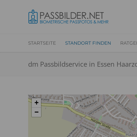
STARTSEITE
STANDORT FINDEN
RATGE
dm Passbildservice in Essen Haarz
+
−