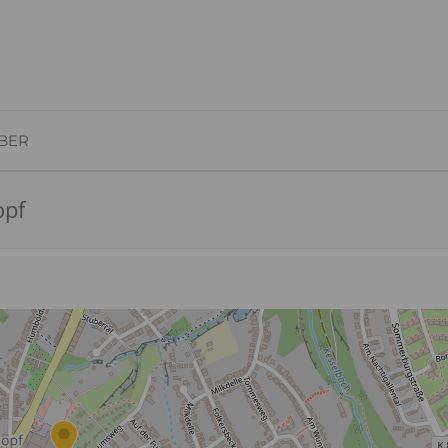
BER
opf