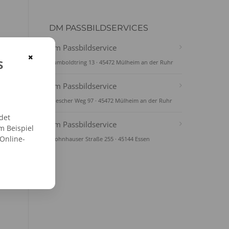
DM PASSBILDSERVICES
dm Passbildservice
×
s
Humboldtring 13 · 45472 Mülheim an der Ruhr
dm Passbildservice
Wiescher Weg 97 · 45472 Mülheim an der Ruhr
det
dm Passbildservice
m Beispiel
 Online-
Frohnhauser Straße 255 · 45144 Essen