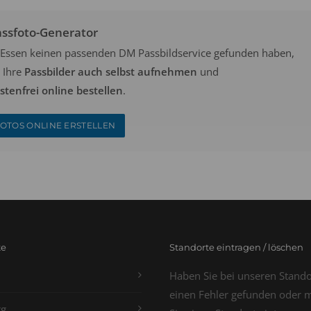
assfoto-Generator
in Essen keinen passenden DM Passbildservice gefunden haben,
 Ihre
Passbilder auch selbst aufnehmen
und
tenfrei online bestellen
.
OTOS ONLINE ERSTELLEN
te
Standorte eintragen / löschen
Haben Sie bei unseren Stand
einen Fehler gefunden oder 
g