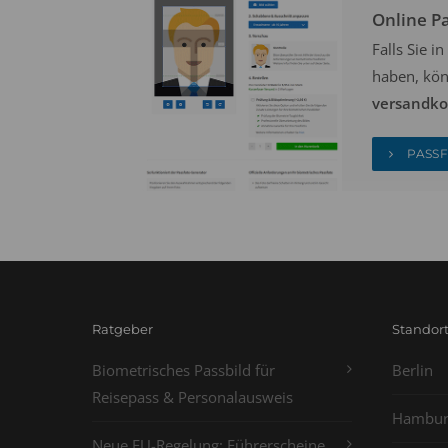
Online P
Falls Sie 
haben, kön
versandkos
PASSF
Ratgeber
Standor
Biometrisches Passbild für
Berlin
Reisepass & Personalausweis
Hambur
Neue EU-Regelung: Führerscheine