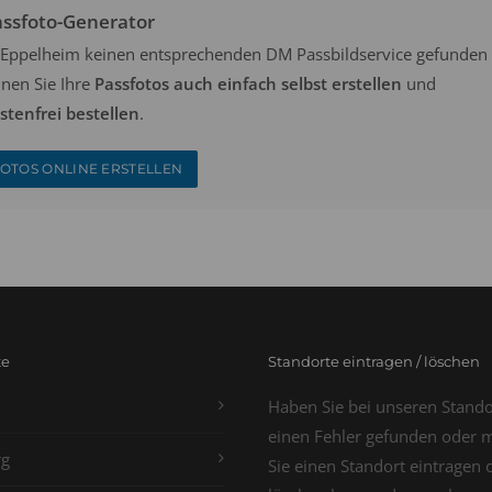
assfoto-Generator
in Eppelheim keinen entsprechenden DM Passbildservice gefunden
nen Sie Ihre
Passfotos auch einfach selbst erstellen
und
tenfrei bestellen
.
OTOS ONLINE ERSTELLEN
te
Standorte eintragen / löschen
Haben Sie bei unseren Stand
einen Fehler gefunden oder 
g
Sie einen Standort eintragen 