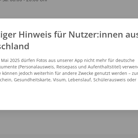
kt
iger Hinweis für Nutzer:innen au
schland
21 - 7592763
vicecenter@dm.de
.dm.de
. Mai 2025 dürfen Fotos aus unserer App nicht mehr für deutsche
umente (Personalausweis, Reisepass und Aufenthaltstitel) verwen
e können jedoch weiterhin für andere Zwecke genutzt werden – zu
schein, Gesundheitskarte, Visum, Lebenslauf, Schülerausweis oder
NZEIGEN
ROUTENPLANER