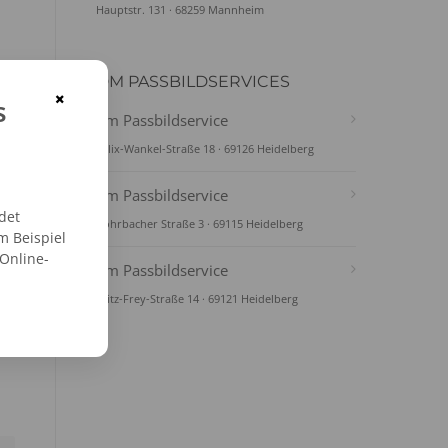
Hauptstr. 131 · 68259 Mannheim
DM PASSBILDSERVICES
×
s
dm Passbildservice
Felix-Wankel-Straße 18 · 69126 Heidelberg
dm Passbildservice
det
Rohrbacher Straße 3 · 69115 Heidelberg
m Beispiel
 Online-
dm Passbildservice
Fritz-Frey-Straße 14 · 69121 Heidelberg