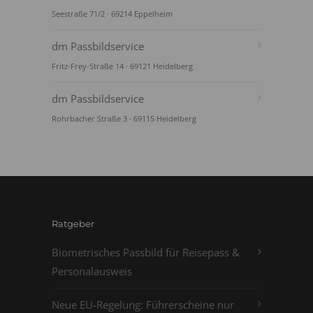
Seestraße 71/2 · 69214 Eppelheim
dm Passbildservice
Fritz-Frey-Straße 14 · 69121 Heidelberg
dm Passbildservice
Rohrbacher Straße 3 · 69115 Heidelberg
Ratgeber
Biometrisches Passbild für Reisepass &
Personalausweis
Neue EU-Regelung: Führerscheine nur