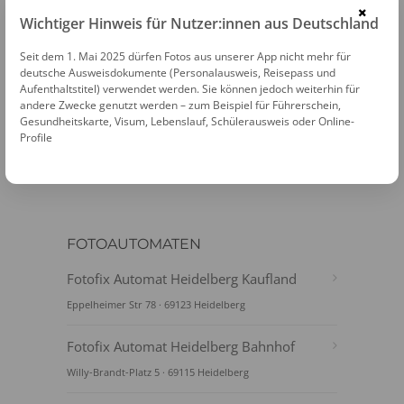
einfach selber machen
und
×
Wichtiger Hinweis für Nutzer:innen aus Deutschland
versandkostenfrei bestellen
.
Seit dem 1. Mai 2025 dürfen Fotos aus unserer App nicht mehr für
deutsche Ausweisdokumente (Personalausweis, Reisepass und
PASSFOTOS ONLINE ERSTELLEN
Aufenthaltstitel) verwendet werden. Sie können jedoch weiterhin für
andere Zwecke genutzt werden – zum Beispiel für Führerschein,
Gesundheitskarte, Visum, Lebenslauf, Schülerausweis oder Online-
Profile
FOTOAUTOMATEN
Fotofix Automat Heidelberg Kaufland
Eppelheimer Str 78 · 69123 Heidelberg
Fotofix Automat Heidelberg Bahnhof
Willy-Brandt-Platz 5 · 69115 Heidelberg