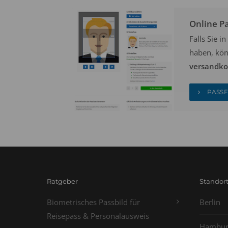
Online P
Falls Sie 
haben, kön
versandkos
PASSF
Ratgeber
Standor
Biometrisches Passbild für
Berlin
Reisepass & Personalausweis
Hambur