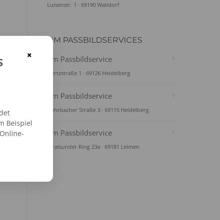
Luisenstr. 1 · 69190 Walldorf
DM PASSBILDSERVICES
×
s
dm Passbildservice
Hertzstraße 1 · 69126 Heidelberg
dm Passbildservice
Rohrbacher Straße 3 · 69115 Heidelberg
det
m Beispiel
dm Passbildservice
 Online-
Stralsunder Ring 23a · 69181 Leimen