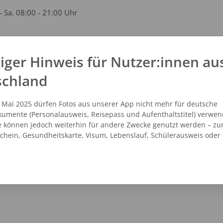
- Sa. 08:00 - 21:00 Uhr
iger Hinweis für Nutzer:innen au
kt
schland
21 - 3344106
vicecenter@dm.de
. Mai 2025 dürfen Fotos aus unserer App nicht mehr für deutsche
.dm.de
umente (Personalausweis, Reisepass und Aufenthaltstitel) verwen
e können jedoch weiterhin für andere Zwecke genutzt werden – zu
schein, Gesundheitskarte, Visum, Lebenslauf, Schülerausweis oder
NZEIGEN
ROUTENPLANER