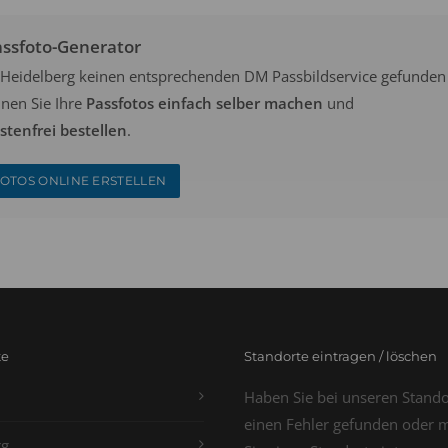
assfoto-Generator
in Heidelberg keinen entsprechenden DM Passbildservice gefunden
nen Sie Ihre
Passfotos einfach selber machen
und
tenfrei bestellen
.
OTOS ONLINE ERSTELLEN
te
Standorte eintragen / löschen
Haben Sie bei unseren Stand
einen Fehler gefunden oder 
g