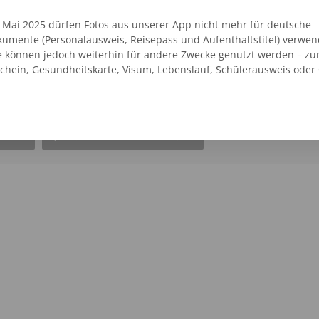
. Mai 2025 dürfen Fotos aus unserer App nicht mehr für deutsche
umente (Personalausweis, Reisepass und Aufenthaltstitel) verwen
e können jedoch weiterhin für andere Zwecke genutzt werden – zu
t Prien Bahnhof
schein, Gesundheitskarte, Visum, Lebenslauf, Schülerausweis oder
SEHEN
AUF DER KARTE ANZEIGEN