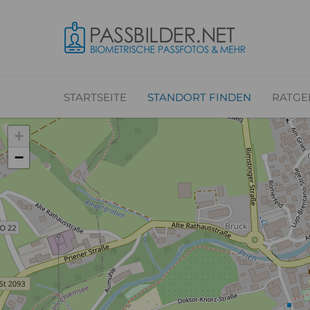
STARTSEITE
STANDORT FINDEN
RATGE
+
−