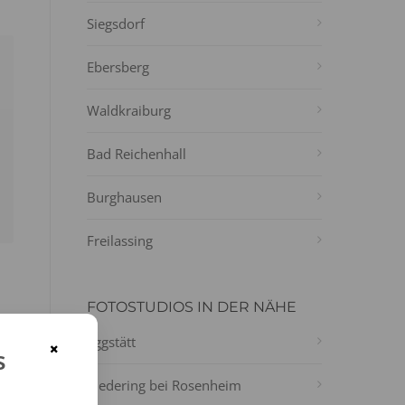
Siegsdorf
Ebersberg
Waldkraiburg
Bad Reichenhall
Burghausen
Freilassing
FOTOSTUDIOS IN DER NÄHE
Eggstätt
×
s
Riedering bei Rosenheim