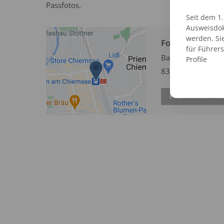
Passfotos.
Seit dem 1
Ausweisdok
werden. Si
Fotofix Automa
für Führer
Bahnhofsplatz
Profile
83209 Prien
EINTRAG AN