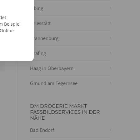
Obing
det
Griesstätt
m Beispiel
 Online-
Brannenburg
Grafing
Haag in Oberbayern
Gmund am Tegernsee
DM DROGERIE MARKT
PASSBILDSERVICES IN DER
NÄHE
Bad Endorf