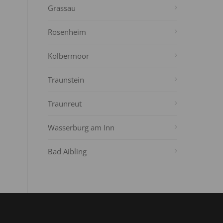
Grassau
Rosenheim
Kolbermoor
Traunstein
Traunreut
Wasserburg am Inn
Bad Aibling