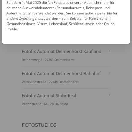
Seit dem 1. Mai 2025 dürfen Fotos aus unserer App nicht mehr für
deutsche Ausweisdokumente (Personalausweis, Reisepass und
Aufenthaltstitel) verwendet werden. Sie können jedoch weiterhin für
andere Zwecke genutzt werden – zum Beispiel für Führerschein,
Gesundheitskarte, Visum, Lebenslauf, Schülerausweis oder Online-
Profile
FOTOAUTOMATEN
Fotofix Automat Delmenhorst Kaufland
Reinersweg 2 · 27751 Delmenhorst
Fotofix Automat Delmenhorst Bahnhof
Wittekindstraße · 27749 Delmenhorst
Fotofix Automat Stuhr Real
Proppstraße 164 · 28816 Stuhr
FOTOSTUDIOS