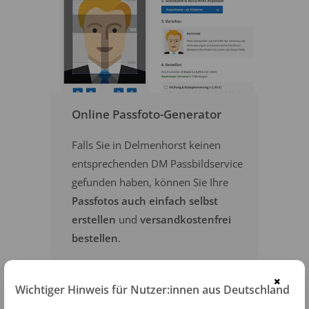
Online Passfoto-Generator
Falls Sie in Delmenhorst keinen
entsprechenden DM Passbildservice
gefunden haben, können Sie Ihre
Passfotos auch einfach selbst
erstellen
und
versandkostenfrei
bestellen
.
×
PASSFOTOS ONLINE ERSTELLEN
Wichtiger Hinweis für Nutzer:innen aus Deutschland