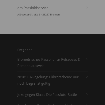
dm Passbildservice
AG-Weser-Straße 3 · 28237 Bremen
Ratgeber
Biometrisches Passbild für Reisepass &
Personalausweis
Neue EU-Regelung: Führerscheine nur
noch begrenzt gültig
Joko gegen Klaas: Die Passfoto-Battle