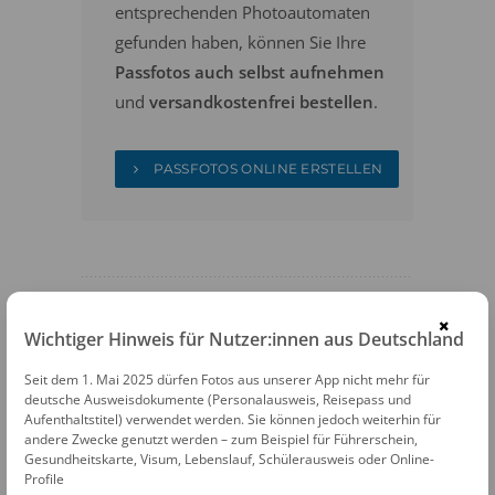
entsprechenden Photoautomaten
gefunden haben, können Sie Ihre
Passfotos auch selbst aufnehmen
und
versandkostenfrei bestellen
.
PASSFOTOS ONLINE ERSTELLEN
×
Wichtiger Hinweis für Nutzer:innen aus Deutschland
PHOTOAUTOMATEN
Seit dem 1. Mai 2025 dürfen Fotos aus unserer App nicht mehr für
deutsche Ausweisdokumente (Personalausweis, Reisepass und
Photoautomat Berlin Holzmarkt Dorf
Aufenthaltstitel) verwendet werden. Sie können jedoch weiterhin für
andere Zwecke genutzt werden – zum Beispiel für Führerschein,
Holzmarkt Straße 25 · 10243 Berlin
Gesundheitskarte, Visum, Lebenslauf, Schülerausweis oder Online-
Profile
Photoautomat Berlin Markthalle