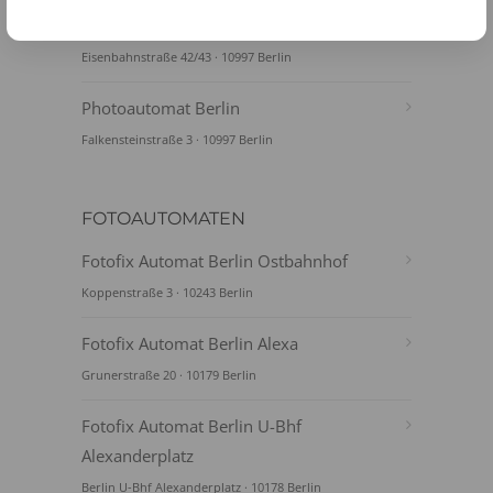
Kreuzberg
Eisenbahnstraße 42/43 · 10997 Berlin
Photoautomat Berlin
Falkensteinstraße 3 · 10997 Berlin
FOTOAUTOMATEN
Fotofix Automat Berlin Ostbahnhof
Koppenstraße 3 · 10243 Berlin
Fotofix Automat Berlin Alexa
Grunerstraße 20 · 10179 Berlin
Fotofix Automat Berlin U-Bhf
Alexanderplatz
Berlin U-Bhf Alexanderplatz · 10178 Berlin