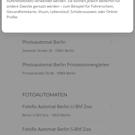
Aufenthaltstitel) verwendet werden. Sie können jedoch weiterhin für
andere Zwecke genutzt werden – zum Beispiel für Führerschein,
Photoautomat - Berlin TrabiWorld am
Gesundheitskarte, Visum, Lebenslauf, Schülerausweis oder Online-
Profile
WELT-Ballon
Zimmerstraße 97 · 10117 Berlin
Photoautomat Berlin
Zossener Straße 29 · 10961 Berlin
Photoautomat Berlin Prinzessinnengärten
Prinzenstraße 35-38 · 10969 Berlin
FOTOAUTOMATEN
Fotofix Automat Berlin U-Bhf Zoo
Berlin U-Bhf Zoo · 10623 Berlin
Fotofix Automat Berlin S-Bhf Zoo