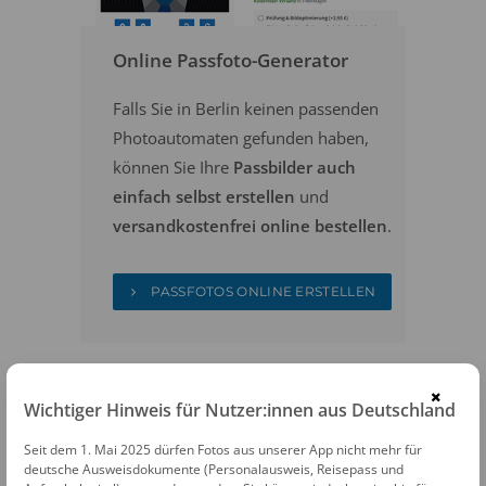
Online Passfoto-Generator
Falls Sie in Berlin keinen passenden
Photoautomaten gefunden haben,
können Sie Ihre
Passbilder auch
einfach selbst erstellen
und
versandkostenfrei online bestellen
.
PASSFOTOS ONLINE ERSTELLEN
×
Wichtiger Hinweis für Nutzer:innen aus Deutschland
Seit dem 1. Mai 2025 dürfen Fotos aus unserer App nicht mehr für
deutsche Ausweisdokumente (Personalausweis, Reisepass und
PHOTOAUTOMATEN