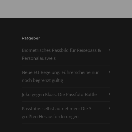
Ratgeber
Biometrisches Passbild für Reisepass &
Personalausweis
Neue EU-Regelung: Führerscheine nur
noch begrenzt gültig
Joko gegen Klaas: Die Passfoto-Battle
Passfotos selbst aufnehmen: Die 3
größten Herausforderungen