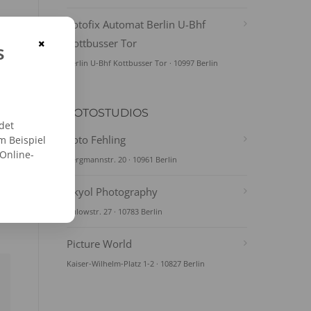
Fotofix Automat Berlin U-Bhf
×
Kottbusser Tor
s
Berlin U-Bhf Kottbusser Tor · 10997 Berlin
FOTOSTUDIOS
det
Foto Fehling
m Beispiel
 Online-
Bergmannstr. 20 · 10961 Berlin
Akyol Photography
Bülowstr. 27 · 10783 Berlin
Picture World
Kaiser-Wilhelm-Platz 1-2 · 10827 Berlin