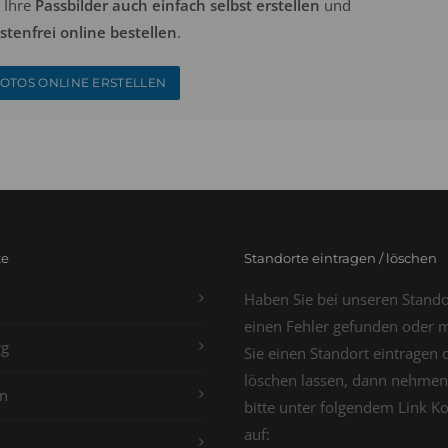
 Ihre
Passbilder auch einfach selbst erstellen
und
tenfrei online bestellen
.
OTOS ONLINE ERSTELLEN
te
Standorte eintragen / löschen
Haben Sie bei unseren Stand
einen Fehler gefunden oder 
g
Sie einen Standort eintragen 
löschen lassen, dann nehmen
n
bitte unter folgendem Link K
auf: