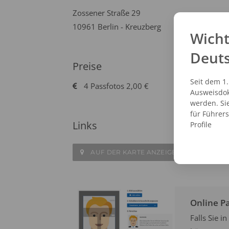
Zossener Straße 29
10961 Berlin - Kreuzberg
Wicht
Deut
Preise
Seit dem 1
4 Passfotos 2,00 €
Ausweisdok
werden. Si
für Führer
Links
Profile
AUF DER KARTE ANZEIGEN
ROU
Online P
Falls Sie 