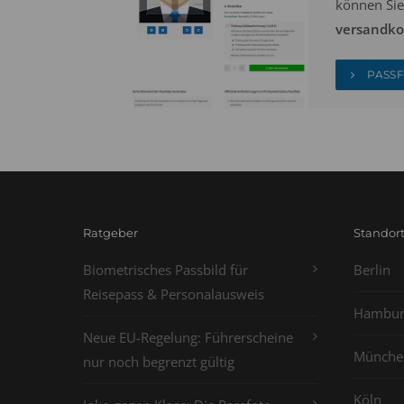
können Sie
versandkos
PASSF
Ratgeber
Standor
Biometrisches Passbild für
Berlin
Reisepass & Personalausweis
Hambur
Neue EU-Regelung: Führerscheine
Münche
nur noch begrenzt gültig
Köln