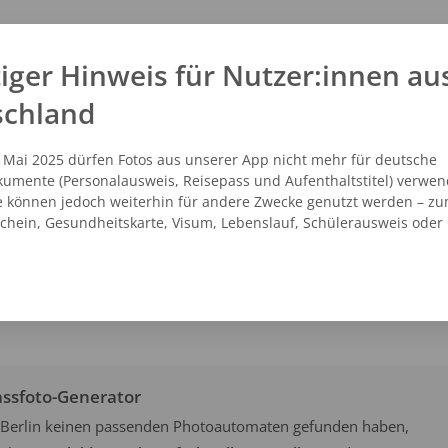
iger Hinweis für Nutzer:innen au
schland
. Mai 2025 dürfen Fotos aus unserer App nicht mehr für deutsche
umente (Personalausweis, Reisepass und Aufenthaltstitel) verwen
e können jedoch weiterhin für andere Zwecke genutzt werden – zu
schein, Gesundheitskarte, Visum, Lebenslauf, Schülerausweis oder
TENPLANER
ZURÜCK ZUR ÜBERSICHT
assfoto-Generator
in Berlin keinen passenden Photoautomaten gefunden haben,