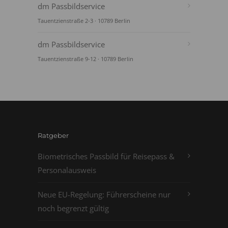
dm Passbildservice
Tauentzienstraße 2-3 · 10789 Berlin
dm Passbildservice
Tauentzienstraße 9-12 · 10789 Berlin
Ratgeber
Biometrisches Passbild für Reisepass &
Personalausweis
Neue EU-Regelung: Führerscheine nur
noch begrenzt gültig