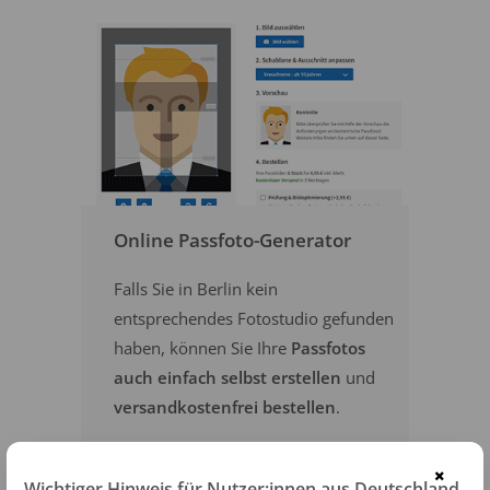
Online Passfoto-Generator
Falls Sie in Berlin kein
entsprechendes Fotostudio gefunden
haben, können Sie Ihre
Passfotos
auch einfach selbst erstellen
und
versandkostenfrei bestellen
.
×
PASSFOTOS ONLINE ERSTELLEN
Wichtiger Hinweis für Nutzer:innen aus Deutschland