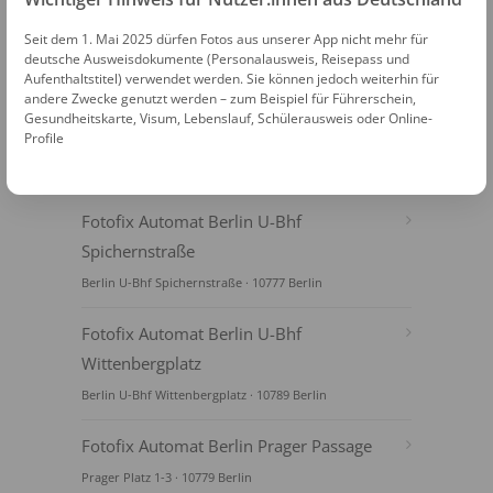
Seit dem 1. Mai 2025 dürfen Fotos aus unserer App nicht mehr für
deutsche Ausweisdokumente (Personalausweis, Reisepass und
Aufenthaltstitel) verwendet werden. Sie können jedoch weiterhin für
andere Zwecke genutzt werden – zum Beispiel für Führerschein,
Gesundheitskarte, Visum, Lebenslauf, Schülerausweis oder Online-
Profile
FOTOAUTOMATEN
Fotofix Automat Berlin U-Bhf
Spichernstraße
Berlin U-Bhf Spichernstraße · 10777 Berlin
Fotofix Automat Berlin U-Bhf
Wittenbergplatz
Berlin U-Bhf Wittenbergplatz · 10789 Berlin
Fotofix Automat Berlin Prager Passage
Prager Platz 1-3 · 10779 Berlin