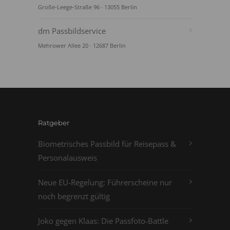
Große-Leege-Straße 96 · 13055 Berlin
dm Passbildservice
Mehrower Allee 20 · 12687 Berlin
Ratgeber
Biometrisches Passbild für Reisepass &
Personalausweis
Neue EU-Regelung: Führerscheine nur
noch begrenzt gültig
Joko gegen Klaas: Die Passfoto-Battle