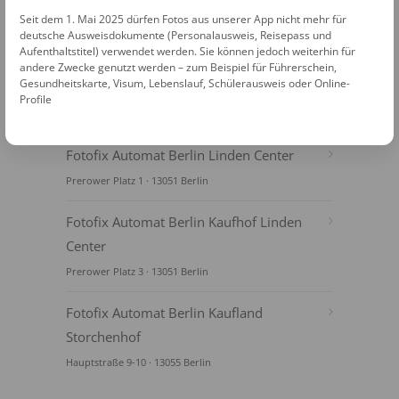
Seit dem 1. Mai 2025 dürfen Fotos aus unserer App nicht mehr für
deutsche Ausweisdokumente (Personalausweis, Reisepass und
Aufenthaltstitel) verwendet werden. Sie können jedoch weiterhin für
andere Zwecke genutzt werden – zum Beispiel für Führerschein,
Gesundheitskarte, Visum, Lebenslauf, Schülerausweis oder Online-
Profile
FOTOAUTOMATEN
Fotofix Automat Berlin Linden Center
Prerower Platz 1 · 13051 Berlin
Fotofix Automat Berlin Kaufhof Linden
Center
Prerower Platz 3 · 13051 Berlin
Fotofix Automat Berlin Kaufland
Storchenhof
Hauptstraße 9-10 · 13055 Berlin