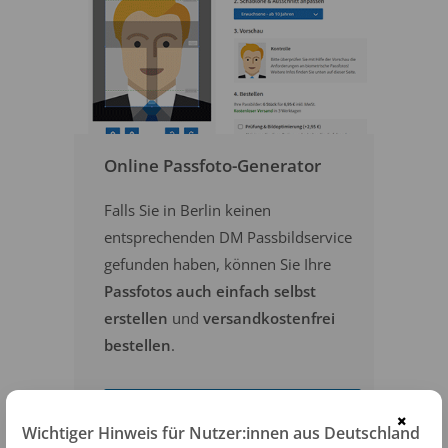
Online Passfoto-Generator
Falls Sie in Berlin keinen
entsprechenden DM Passbildservice
gefunden haben, können Sie Ihre
Passfotos auch einfach selbst
erstellen
und
versandkostenfrei
bestellen
.
PASSFOTOS ONLINE ERSTELLEN
×
Wichtiger Hinweis für Nutzer:innen aus Deutschland