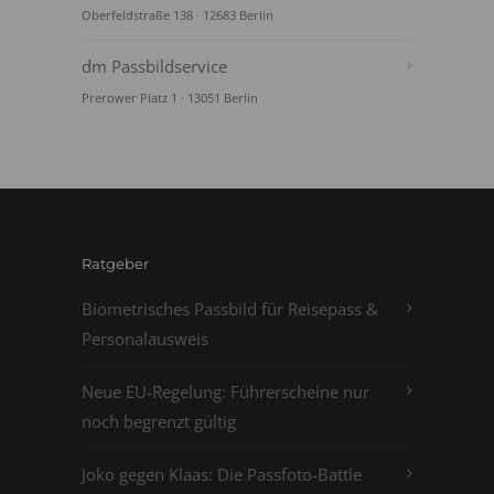
Oberfeldstraße 138 · 12683 Berlin
dm Passbildservice
Prerower Platz 1 · 13051 Berlin
Ratgeber
Biometrisches Passbild für Reisepass &
Personalausweis
Neue EU-Regelung: Führerscheine nur
noch begrenzt gültig
Joko gegen Klaas: Die Passfoto-Battle