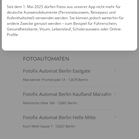
PASSFOTOS ONLINE ERSTELLEN
Seit dem 1. Mai 2025 dürfen Fotos aus unserer App nicht mehr für
deutsche Ausweisdokumente (Personalausweis, Reisepass und
Aufenthaltstitel) verwendet werden. Sie können jedoch weiterhin für
andere Zwecke genutzt werden – zum Beispiel für Führerschein,
Gesundheitskarte, Visum, Lebenslauf, Schülerausweis oder Online-
Profile
FOTOAUTOMATEN
Fotofix Automat Berlin Eastgate
Marzahner Promenade 1A · 12679 Berlin
Fotofix Automat Berlin Kaufland Marzahn
Märkische Allee 166 · 12681 Berlin
Fotofix Automat Berlin Helle Mitte
Kurt-Weill-Gasse 7 · 12627 Berlin