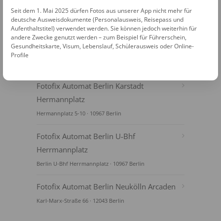
Seit dem 1. Mai 2025 dürfen Fotos aus unserer App nicht mehr für
deutsche Ausweisdokumente (Personalausweis, Reisepass und
Aufenthaltstitel) verwendet werden. Sie können jedoch weiterhin für
andere Zwecke genutzt werden – zum Beispiel für Führerschein,
Gesundheitskarte, Visum, Lebenslauf, Schülerausweis oder Online-
Profile
FOTOAUTOMATEN
Fotofix Automat Berlin Karstadt
Hermannplatz
Hermannplatz 5-10 · 10967 Berlin
Fotofix Automat Berlin U-Bhf
Herrmannplatz
Berlin U-Bhf Herrmannplatz · 10967 Berlin
Fotofix Automat Berlin Neukölln Arcaden
Karl-Marx-Straße 66 · 12043 Berlin