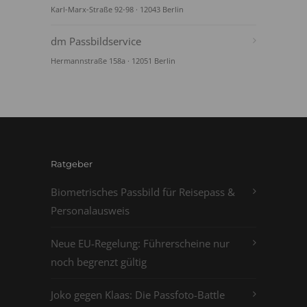
Karl-Marx-Straße 92-98 · 12043 Berlin
dm Passbildservice
Hermannstraße 158a · 12051 Berlin
Ratgeber
Biometrisches Passbild für Reisepass &
Personalausweis
Neue EU-Regelung: Führerscheine nur
noch begrenzt gültig
Joko gegen Klaas: Die Passfoto-Battle