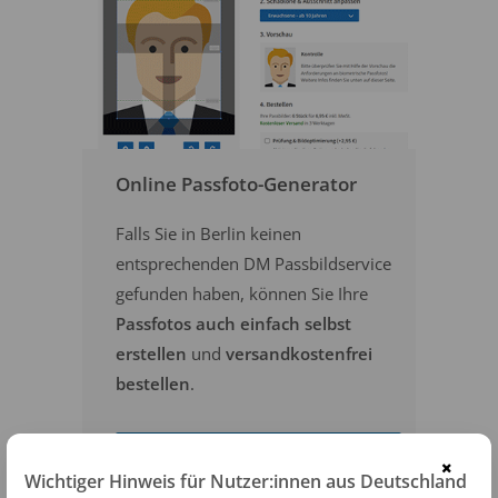
Online Passfoto-Generator
Falls Sie in Berlin keinen
entsprechenden DM Passbildservice
gefunden haben, können Sie Ihre
Passfotos auch einfach selbst
erstellen
und
versandkostenfrei
bestellen
.
PASSFOTOS ONLINE ERSTELLEN
×
Wichtiger Hinweis für Nutzer:innen aus Deutschland