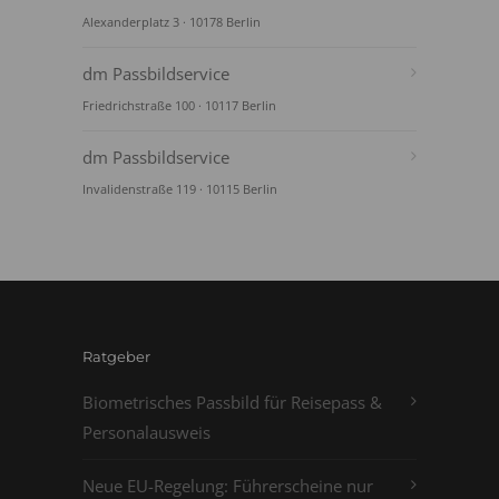
Alexanderplatz 3 · 10178 Berlin
dm Passbildservice
Friedrichstraße 100 · 10117 Berlin
dm Passbildservice
Invalidenstraße 119 · 10115 Berlin
Ratgeber
Biometrisches Passbild für Reisepass &
Personalausweis
Neue EU-Regelung: Führerscheine nur