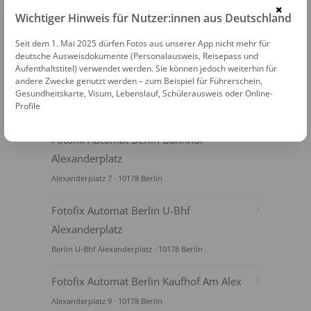
×
Wichtiger Hinweis für Nutzer:innen aus Deutschland
Seit dem 1. Mai 2025 dürfen Fotos aus unserer App nicht mehr für
deutsche Ausweisdokumente (Personalausweis, Reisepass und
Aufenthaltstitel) verwendet werden. Sie können jedoch weiterhin für
andere Zwecke genutzt werden – zum Beispiel für Führerschein,
Gesundheitskarte, Visum, Lebenslauf, Schülerausweis oder Online-
Profile
FOTOAUTOMATEN
Fotofix Automat Berlin Bahnhof
Alexanderplatz
Alexanderplatz 7 · 10178 Berlin
Fotofix Automat Berlin U-Bhf
Alexanderplatz
Berlin U-Bhf Alexanderplatz · 10178 Berlin
Fotofix Automat Berlin Kaufhof Am Alex
Alexanderplatz 9 · 10178 Berlin