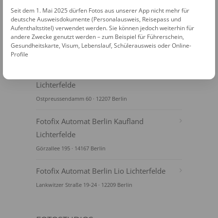
Seit dem 1. Mai 2025 dürfen Fotos aus unserer App nicht mehr für
deutsche Ausweisdokumente (Personalausweis, Reisepass und
Aufenthaltstitel) verwendet werden. Sie können jedoch weiterhin für
andere Zwecke genutzt werden – zum Beispiel für Führerschein,
Gesundheitskarte, Visum, Lebenslauf, Schülerausweis oder Online-
FOTOAUTOMATEN
Profile
Fotofix Automat Berlin Kaufland
Lichterfelde
Ostpreussendamm 60 · 12207 Berlin
Fotofix Automat Berlin Kaufland
Lichterfelde
Görzallee 195 · 14167 Berlin
Fotofix Automat Berlin Lio Lichterfelde
Lankwitzer Straße 19-24 · 12209 Berlin