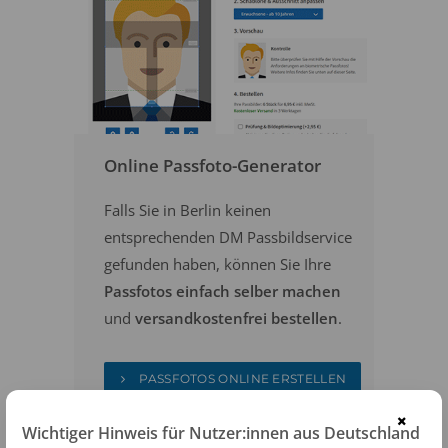
Online Passfoto-Generator
Falls Sie in Berlin keinen
entsprechenden DM Passbildservice
gefunden haben, können Sie Ihre
Passfotos einfach selber machen
und
versandkostenfrei bestellen
.
PASSFOTOS ONLINE ERSTELLEN
×
Wichtiger Hinweis für Nutzer:innen aus Deutschland