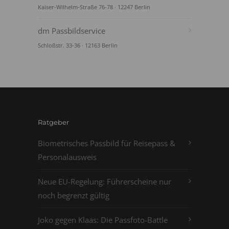
Kaiser-Wilhelm-Straße 76-78 · 12247 Berlin
dm Passbildservice
Schloßstr. 33-36 · 12163 Berlin
Ratgeber
Biometrisches Passbild für Reisepass &
Personalausweis
Neue EU-Regelung: Führerscheine nur
noch begrenzt gültig
Joko gegen Klaas: Die Passfoto-Battle