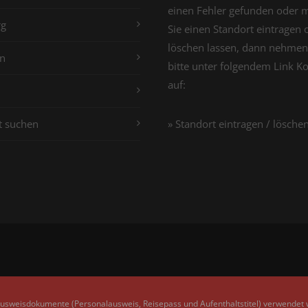
einen Fehler gefunden oder 
g
Sie einen Standort eintragen 
löschen lassen, dann nehmen
n
bitte unter folgendem Link K
auf:
t suchen
» Standort eintragen / lösche
Ausweisdokumente (Personalausweis, Reisepass und Aufenthaltstitel) verwendet