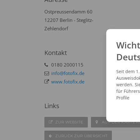
Ostpreussendamm 60
12207 Berlin - Steglitz-
Zehlendorf
Wicht
Kontakt
Deut
0180 2000115
Seit dem 1
info@fotofix.de
Ausweisdok
www.fotofix.de
werden. Si
für Führer
Profile
Links
ZUR WEBSITE
AUF DER KARTE A
ZURÜCK ZUR ÜBERSICHT