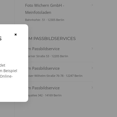
Foto Wichern GmbH -
Meinfotoladen
Bahnhofstr. 51 · 12305 Berlin
×
s
DM PASSBILDSERVICES
dm Passbildservice
Glarner Straße 53 · 12205 Berlin
det
dm Passbildservice
m Beispiel
 Online-
Kaiser-Wilhelm-Straße 76-78 · 12247 Berlin
dm Passbildservice
Clayallee 342 · 14169 Berlin