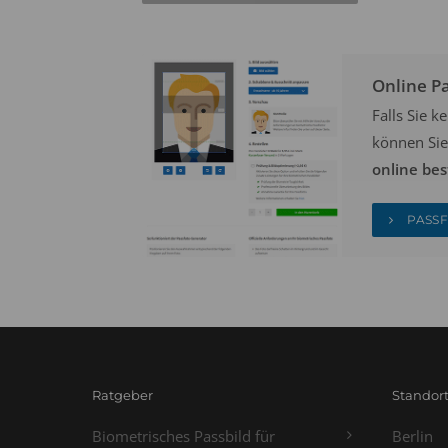
Online P
Falls Sie 
können Sie
online bes
PASSF
Ratgeber
Standor
Biometrisches Passbild für
Berlin