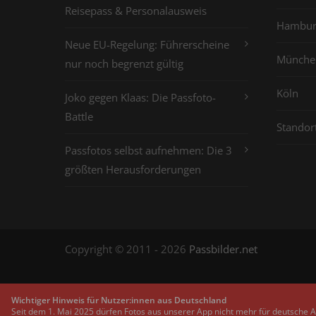
Reisepass & Personalausweis
Hambur
Neue EU-Regelung: Führerscheine
Münche
nur noch begrenzt gültig
Köln
Joko gegen Klaas: Die Passfoto-
Battle
Standor
Passfotos selbst aufnehmen: Die 3
größten Herausforderungen
Copyright © 2011 - 2026
Passbilder.net
Wichtiger Hinweis für Nutzer:innen aus Deutschland
Seit dem 1. Mai 2025 dürfen Fotos aus unserer App nicht mehr für deutsche 