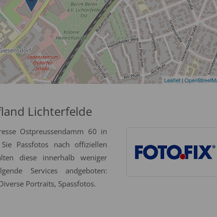
Leaflet
|
OpenStreetM
land Lichterfelde
dresse Ostpreussendamm 60 in
Sie Passfotos nach offiziellen
alten diese innerhalb weniger
gende Services andgeboten:
iverse Portraits, Spassfotos.