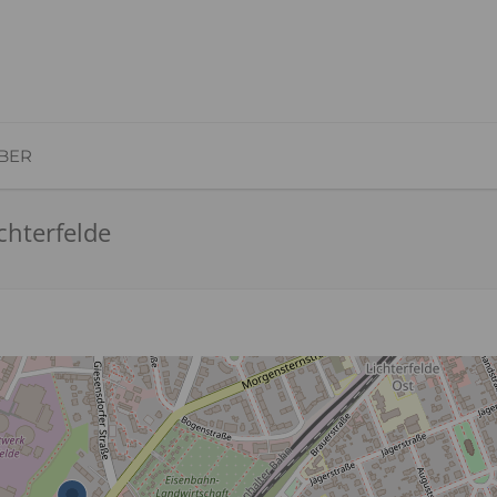
BER
chterfelde