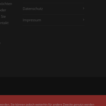
möchten
Datenschutz
oder
 Sie
Impressum
ontakt
n
 werden. Sie können jedoch weiterhin für andere Zwecke genutzt werden