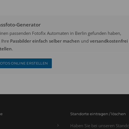
assfoto-Generator
keinen passenden Fotofix Automaten in Berlin gefunden haben,
 Ihre
Passbilder einfach selber machen
und
versandkostenfrei
tellen
.
OTOS ONLINE ERSTELLEN
te
Standorte eintragen / löschen
Haben Sie bei unseren Stand