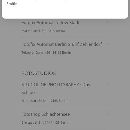
Lichterfelde
Profile
Ostpreussendamm 60 · 12207 Berlin
Fotofix Automat Teltow Stadt
Marktplatz 1-3 · 14513 Teltow
Fotofix Automat Berlin S-Bhf Zehlendorf
Teltower Damm 36 · 14169 Berlin
FOTOSTUDIOS
STUDIOLINE PHOTOGRAPHY · Das
Schloss
Schlossstraße 34 · 12163 Berlin
Fotoshop Schlachtensee
Breisgauer Str. 14 · 14129 Berlin