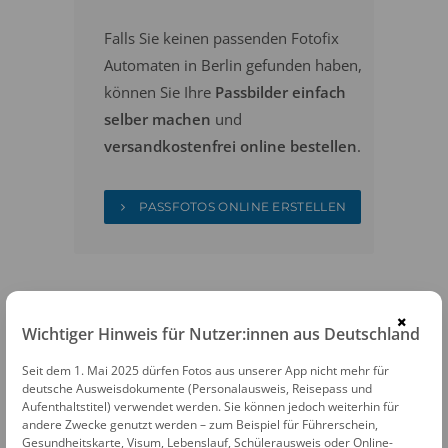
Falls Sie keinen passenden Fotofix
Automaten in Berlin gefunden haben,
können Sie Ihre
Passbilder einfach
selber machen
und
versandkostenfrei online bestellen
.
PASSFOTOS ONLINE ERSTELLEN
×
Wichtiger Hinweis für Nutzer:innen aus Deutschland
Seit dem 1. Mai 2025 dürfen Fotos aus unserer App nicht mehr für
FOTOAUTOMATEN
deutsche Ausweisdokumente (Personalausweis, Reisepass und
Aufenthaltstitel) verwendet werden. Sie können jedoch weiterhin für
Fotofix Automat Berlin Kaufland
andere Zwecke genutzt werden – zum Beispiel für Führerschein,
Gesundheitskarte, Visum, Lebenslauf, Schülerausweis oder Online-