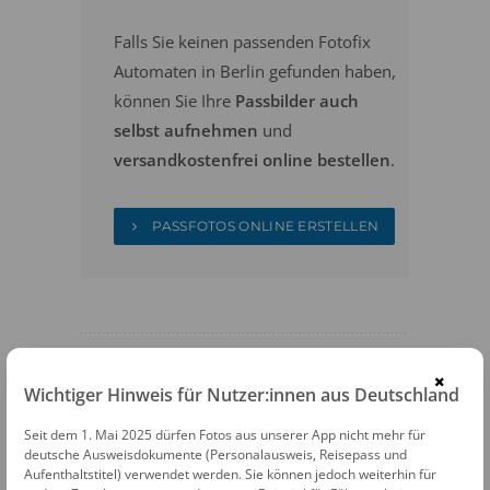
Falls Sie keinen passenden Fotofix
Automaten in Berlin gefunden haben,
können Sie Ihre
Passbilder auch
selbst aufnehmen
und
versandkostenfrei online bestellen
.
PASSFOTOS ONLINE ERSTELLEN
×
Wichtiger Hinweis für Nutzer:innen aus Deutschland
FOTOAUTOMATEN
Seit dem 1. Mai 2025 dürfen Fotos aus unserer App nicht mehr für
deutsche Ausweisdokumente (Personalausweis, Reisepass und
Fotofix Automat Berlin Real
Aufenthaltstitel) verwendet werden. Sie können jedoch weiterhin für