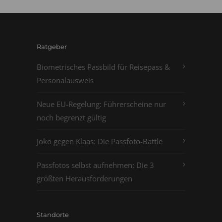
Ratgeber
Biometrisches Passbild für Reisepass &
Personalausweis
Neue EU-Regelung: Führerscheine nur
noch begrenzt gültig
Joko gegen Klaas: Die Passfoto-Battle
Passfotos selbst aufnehmen: Die 3
größten Herausforderungen
Standorte