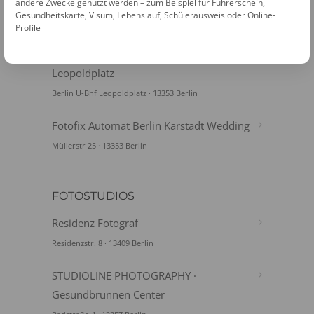
Gesundbrunnen
andere Zwecke genutzt werden – zum Beispiel für Führerschein,
Gesundheitskarte, Visum, Lebenslauf, Schülerausweis oder Online-
Badstraße 4 · 13357 Berlin
Profile
Fotofix Automat Berlin U-Bhf
Leopoldplatz
Berlin U-Bhf Leopoldplatz · 13353 Berlin
Fotofix Automat Berlin Karstadt Wedding
Müllerstr 25 · 13353 Berlin
FOTOSTUDIOS
Residenz Fotograf
Residenzstr. 8 · 13409 Berlin
STUDIOLINE PHOTOGRAPHY ·
Gesundbrunnen Center