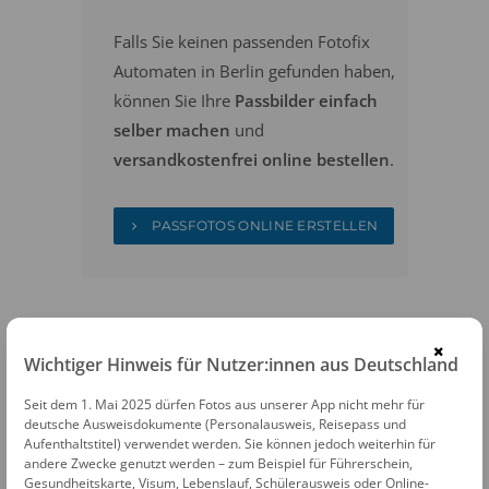
Falls Sie keinen passenden Fotofix
Automaten in Berlin gefunden haben,
können Sie Ihre
Passbilder einfach
selber machen
und
versandkostenfrei online bestellen
.
PASSFOTOS ONLINE ERSTELLEN
×
Wichtiger Hinweis für Nutzer:innen aus Deutschland
Seit dem 1. Mai 2025 dürfen Fotos aus unserer App nicht mehr für
FOTOAUTOMATEN
deutsche Ausweisdokumente (Personalausweis, Reisepass und
Aufenthaltstitel) verwendet werden. Sie können jedoch weiterhin für
Fotofix Automat Berlin Hauptbahnhof
andere Zwecke genutzt werden – zum Beispiel für Führerschein,
Gesundheitskarte, Visum, Lebenslauf, Schülerausweis oder Online-