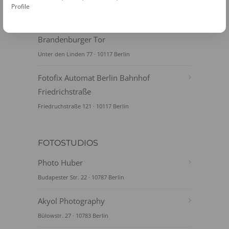
Europaplatz 1 · 10557 Berlin
Profile
Fotofix Automat Berlin S-Bhf
Brandenburger Tor
Unter den Linden 77 · 10117 Berlin
Fotofix Automat Berlin Bahnhof
Friedrichstraße
Friedruchstraße 121 · 10117 Berlin
FOTOSTUDIOS
Photo Huber
Budapester Str. 22 · 10787 Berlin
Akyol Photography
Bülowstr. 27 · 10783 Berlin