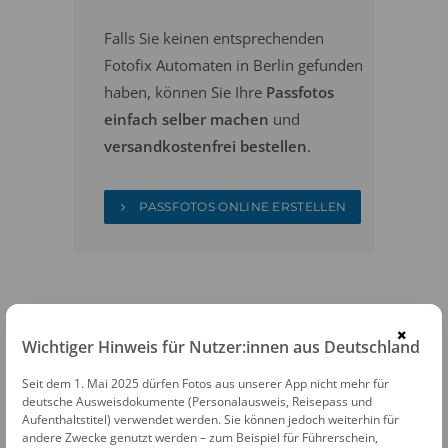
Falls Sie keinen entsprechenden
Fotofix Automaten in Berlin gefunden
haben, können Sie Ihre
Passfotos
einfach selber machen
und
versandkostenfrei bestellen
.
PASSFOTOS ONLINE ERSTELLEN
×
Wichtiger Hinweis für Nutzer:innen aus Deutschland
Seit dem 1. Mai 2025 dürfen Fotos aus unserer App nicht mehr für
FOTOAUTOMATEN
deutsche Ausweisdokumente (Personalausweis, Reisepass und
Aufenthaltstitel) verwendet werden. Sie können jedoch weiterhin für
Fotofix Automat Berlin U-Bhf Bundestag
andere Zwecke genutzt werden – zum Beispiel für Führerschein,