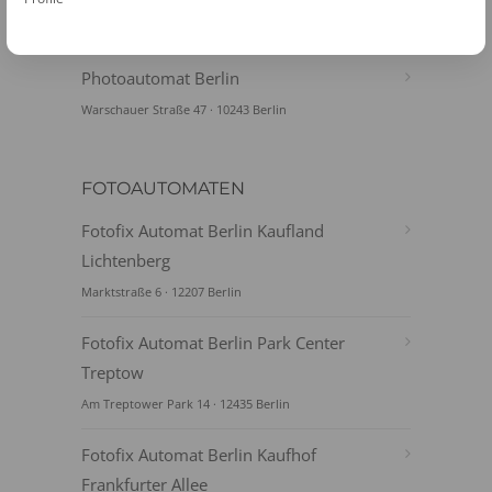
Revaler Straße 99 · 10245 Berlin
Photoautomat Berlin
Warschauer Straße 47 · 10243 Berlin
FOTOAUTOMATEN
Fotofix Automat Berlin Kaufland
Lichtenberg
Marktstraße 6 · 12207 Berlin
Fotofix Automat Berlin Park Center
Treptow
Am Treptower Park 14 · 12435 Berlin
Fotofix Automat Berlin Kaufhof
Frankfurter Allee