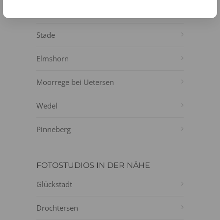
Itzehoe
Stade
Elmshorn
Moorrege bei Uetersen
Wedel
Pinneberg
FOTOSTUDIOS IN DER NÄHE
Glückstadt
Drochtersen