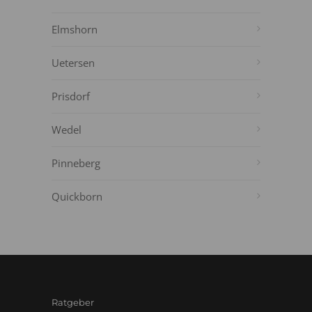
Elmshorn
Uetersen
Prisdorf
Wedel
Pinneberg
Quickborn
Ratgeber