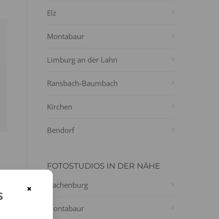
Elz
Montabaur
n
Limburg an der Lahn
Ransbach-Baumbach
Kirchen
Bendorf
FOTOSTUDIOS IN DER NÄHE
Hachenburg
×
s
Montabaur