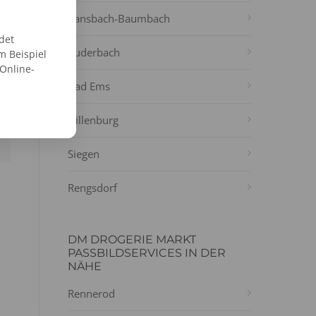
Ransbach-Baumbach
det
Puderbach
m Beispiel
 Online-
Bad Ems
Dillenburg
Siegen
Rengsdorf
DM DROGERIE MARKT
PASSBILDSERVICES IN DER
NÄHE
Rennerod