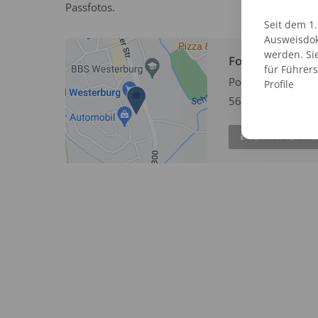
Passfotos.
Seit dem 1
Ausweisdok
werden. Si
Fotofix Automa
für Führer
Poststr. 7
Profile
56457 Westerbur
EINTRAG AN