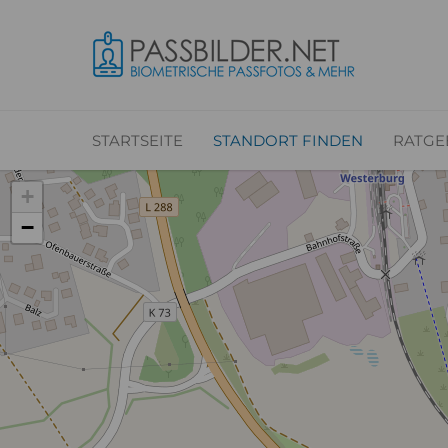
STARTSEITE
STANDORT FINDEN
RATGE
+
−