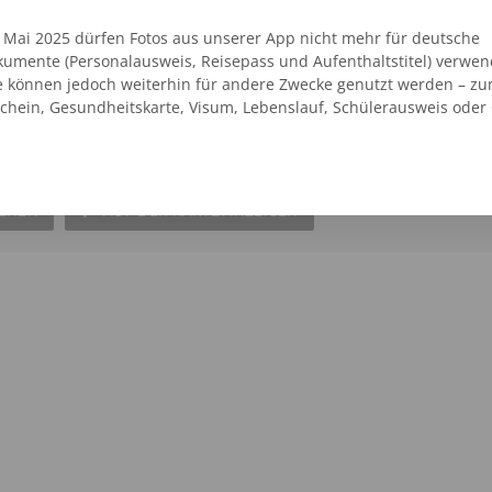
. Mai 2025 dürfen Fotos aus unserer App nicht mehr für deutsche
umente (Personalausweis, Reisepass und Aufenthaltstitel) verwen
e können jedoch weiterhin für andere Zwecke genutzt werden – zu
t Westerburg Kaufland
schein, Gesundheitskarte, Visum, Lebenslauf, Schülerausweis oder
g
SEHEN
AUF DER KARTE ANZEIGEN