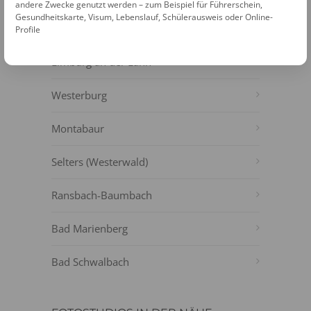
NÄHE
andere Zwecke genutzt werden – zum Beispiel für Führerschein,
Gesundheitskarte, Visum, Lebenslauf, Schülerausweis oder Online-
Elz
Profile
Limburg an der Lahn
Westerburg
Montabaur
Selters (Westerwald)
Ransbach-Baumbach
Bad Marienberg
Bad Schwalbach