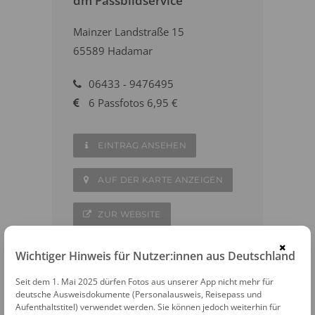
dm Passbildservice
Mainzer Landstraße 15
65589 Hadamar
06433 - 9476495
6 Passfotos 6,95 €
EINTRAG ANSEHEN
AUF DER KARTE ANZEIGEN
ZUR WEBSITE
×
Wichtiger Hinweis für Nutzer:innen aus Deutschland
Seit dem 1. Mai 2025 dürfen Fotos aus unserer App nicht mehr für
deutsche Ausweisdokumente (Personalausweis, Reisepass und
WEITERE FOTOAUTOMATEN IN DER
Aufenthaltstitel) verwendet werden. Sie können jedoch weiterhin für