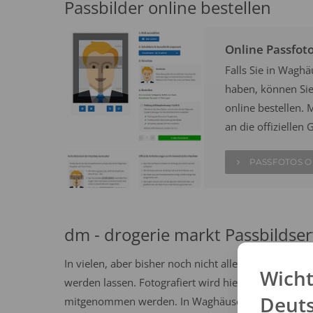
Passbilder online bestellen
Online Passfot
Falls Sie in Wagh
haben, können Sie 
online bestellen. M
an die offizielle
PASSFOTOS O
dm - drogerie markt Passbildser
In vielen, aber bisher noch nicht allen dm Drogeri
Wicht
werden lassen. Fotografiert wird hier auf dem Gang
Deut
mitgenommen werden. In Waghäusel steht ein dm Ma