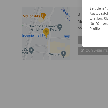
Seit dem 1
Ausweisdok
dm Passbildser
werden. Si
Mannheimer Stra
für Führer
68753 Waghäusel
Profile
EINTRAG AN
ZUR WEBSITE