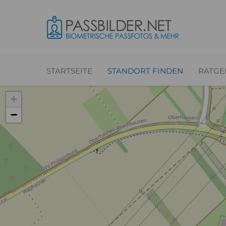
STARTSEITE
STANDORT FINDEN
RATGE
+
−