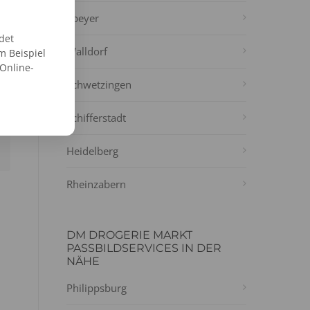
Speyer
det
Walldorf
m Beispiel
 Online-
Schwetzingen
Schifferstadt
Heidelberg
Rheinzabern
DM DROGERIE MARKT
PASSBILDSERVICES IN DER
NÄHE
Philippsburg