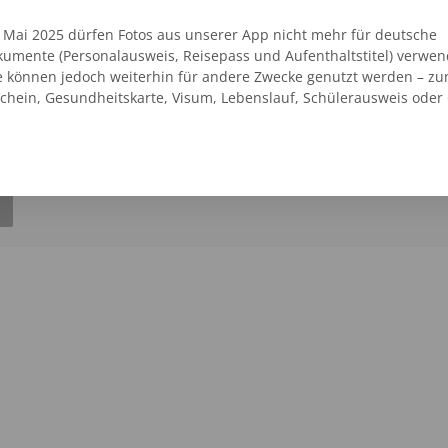
. Mai 2025 dürfen Fotos aus unserer App nicht mehr für deutsche
umente (Personalausweis, Reisepass und Aufenthaltstitel) verwen
vice
e können jedoch weiterhin für andere Zwecke genutzt werden – zu
ße 189
07254 - 203752
schein, Gesundheitskarte, Visum, Lebenslauf, Schülerausweis oder
6 Passfotos 6,95 €
SEHEN
AUF DER KARTE ANZEIGEN