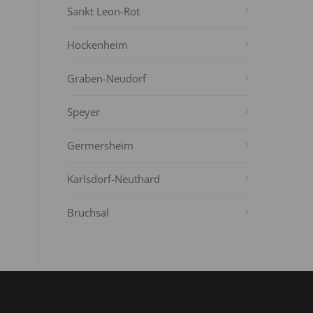
Sankt Leon-Rot
Hockenheim
Graben-Neudorf
Speyer
Germersheim
Karlsdorf-Neuthard
Bruchsal