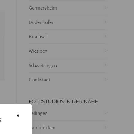
Germersheim
Dudenhofen
Bruchsal
Wiesloch
Schwetzingen
Plankstadt
FOTOSTUDIOS IN DER NÄHE
Reilingen
×
s
Hambrücken