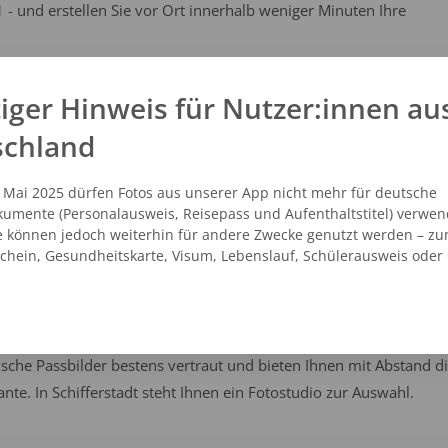
 - und erstellen Sie vor Ort innerhalb weniger Minuten Ihre
iger Hinweis für Nutzer:innen au
t Schifferstadt Kaufland
schland
dt
. Mai 2025 dürfen Fotos aus unserer App nicht mehr für deutsche
umente (Personalausweis, Reisepass und Aufenthaltstitel) verwen
SEHEN
AUF DER KARTE ANZEIGEN
e können jedoch weiterhin für andere Zwecke genutzt werden – zu
schein, Gesundheitskarte, Visum, Lebenslauf, Schülerausweis oder
sche Passbilder bestens vertraut und bieten Ihnen mit Abstand d
ante. In Schifferstadt steht Ihnen ein Fotostudio zur Auswahl.