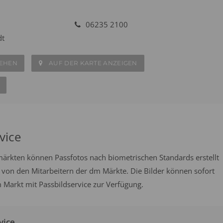
06235 2100
dt
SEHEN
AUF DER KARTE ANZEIGEN
vice
emärkten können Passfotos nach biometrischen Standards erstellt
 von den Mitarbeitern der dm Märkte. Die Bilder können sofort
 Markt mit Passbildservice zur Verfügung.
vice