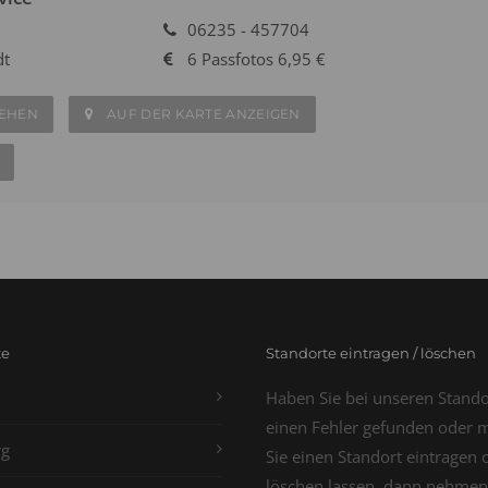
06235 - 457704
dt
6 Passfotos 6,95 €
SEHEN
AUF DER KARTE ANZEIGEN
te
Standorte eintragen / löschen
Haben Sie bei unseren Stand
einen Fehler gefunden oder 
g
Sie einen Standort eintragen 
löschen lassen, dann nehmen