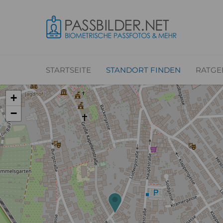
STARTSEITE
STANDORT FINDEN
RATGE
+
−