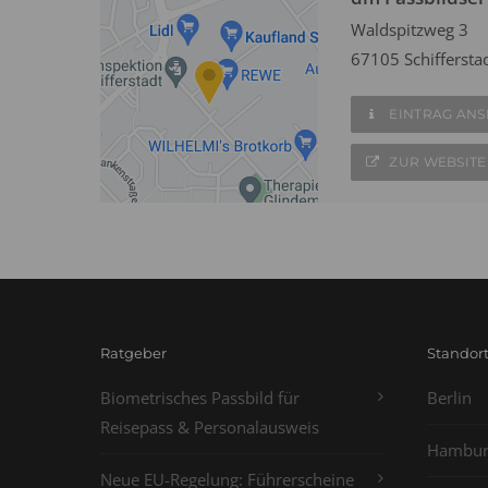
Waldspitzweg 3
67105 Schiffersta
EINTRAG AN
ZUR WEBSITE
Ratgeber
Standor
Biometrisches Passbild für
Berlin
Reisepass & Personalausweis
Hambur
Neue EU-Regelung: Führerscheine