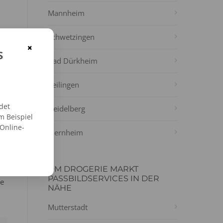
Mannheim
Schwetzingen
×
s
Bad Dürkheim
Reilingen
det
Heidelberg
m Beispiel
 Online-
Viernheim
DM DROGERIE MARKT
PASSBILDSERVICES IN DER
ie
NÄHE
Mutterstadt