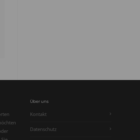
Über uns
orten
Kontakt
möchten
Datenschutz
oder
 Sie